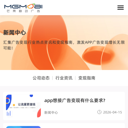
新闻中心
汇集广告变现行业热点资讯和变现指南，激发APP广告变现增长无限
可能！
公司动态
行业资讯
变现指南
app想接广告变现有什么要求?
2026-04-15
新闻中心