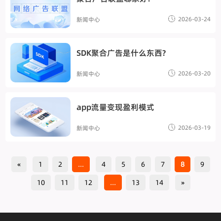
2026-03-24
新闻中心
SDK聚合广告是什么东西?
2026-03-20
新闻中心
app流量变现盈利模式
2026-03-19
新闻中心
«
1
2
...
4
5
6
7
8
9
10
11
12
...
13
14
»