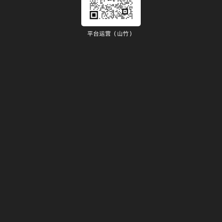
平台运营（山竹）
）