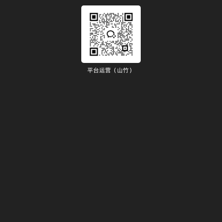
平台运营（山竹）
）