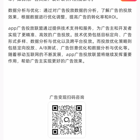
数据分析与优化：通过对广告投放数据的分析，了解广告的投放
效果，根据数据进行优化调整，提高广告的转化率和ROI。
app广告投放联盟通过提供技术支持和服务，为广告主和开发者
实现了更精准、高效的广告投放。技术优势包括目标定向、广告
形式多样、数据分析与优化以及跨平台投放。而投放优化策略则
包括定向投放、A/B测试、广告创意优化和数据分析与优化等。
随着移动互联网的不断发展，app广告投放联盟将继续发挥重要
作用，帮助广告主实现更好的广告效果。
广告变现扫码咨询