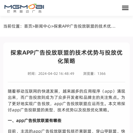
当前位置：
首页
>
新闻中心
>
探索APP广告投放联盟的技术优势与投放优化策略
探索APP广告投放联盟的技术优势与投放优
化策略
时间：2024-04-02 16:48:49
浏览量：1366
随着移动互联网的快速发展，越来越多的应用程序（app）涌现
出来，而广告投放则成为了众多开发者和品牌主的关注焦点。为
了更好地实现广告投放，app广告投放联盟应运而生。本文将探
讨app广告投联盟的类型、技术优势以及投放优化策略。
一、app广告投放联盟有哪些
目前，主流的app广告投放联盟包括芒果联盟、穿山甲联盟、快