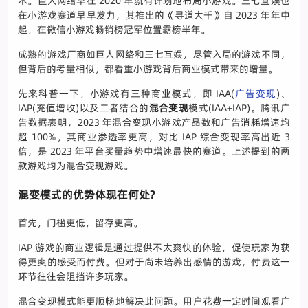
本。巨人网络早在 2020 年就有计划地布局小游戏。三七互娱也
在小游戏赛道早早发力，其推出的《寻道大千》自 2023 年年中
起，在微信小游戏畅销榜冠军位置霸榜半年。
成熟的游戏厂商如巨人网络和三七互娱，尽管入局的游戏不同，
但背后的考量相似，都看重小游戏背后商业模式带来的增量。
先来科普一下，小游戏有三种商业模式，即 IAA(
广告变现
)、
IAP(充值增收)以及二者结合的
混合变现
模式(IAA+IAP)。腾讯广
告数据表明，2023 年混合变现小游戏产品数和广告消耗增速均
超 100%，其商业渗透率更高，对比 IAP 综合变现率高出近 3
倍，是 2023 年平台买量趋势中增速最快的赛道。上述提到的两
款游戏均为混合变现游戏。
混变模式的优势体现在何处?
首先，门槛更低，留存更高。
IAP 游戏的商业逻辑是通过提供不太爽快的体验，促使玩家为获
得更爽的感受而付费。但对于尚未培养出感情的游戏，付费这一
环节往往会阻挡许多玩家。
混合变现模式能更顺畅地解决此问题。用户花费一定时间观看广