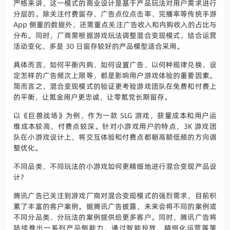
严格来讲，这一模式的商业设计是基于产品玩法对用户需求进行
分层的。除关注付费留存、广告点位点击率、完播率等传统手游
App 侧重的数据外，还需重点关注广告收入和内购收入的占比与
分布。同时，厂商需根据游戏玩法调整混合变现模式，结合运营
活动变化，多是 30 日留存较好的产品模型适合采用。
具体而言，如何平衡内购、如何设置广告、以何种规律兑换、设
定怎样的广告频次上限等，都是影响用户游戏体验的重要因素。
简而言之，混合变现模式的验证更考验游戏团队在免费和付费上
的平衡，让氪金用户更忠诚，让零氪党长期留存。
以《巨兽战场》为例，作为一款 SLG 游戏，获量成本和用户运
维成本较高，付费点较深。针对小游戏用户的特点，3K 游戏团
队在小游戏设计上，将交互体验和付费点都朝高额低频的方向调
整优化。
不同品类、不同玩法的小游戏如何更精细地进行混合变现产品设
计?
腾讯广告已关注到游戏厂商对混合变现模式的强烈需求，目前积
累了丰富的客户案例。据腾讯广告披露，未来会将不同的案例或
不同分品类、分玩法的案例提供给更多客户。同时，腾讯广告将
陆续推出一系列产品侧能力，通过智能投放、精细化运营等策