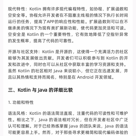
现代特性：Kotlin 拥有许多现代编程特性，如协程、扩展函数和
空安全等。协程允许开发者在不阻塞主线程的情况下执行长时间
运行的任务，提高了APP的响应性和性能。扩展函数则可以在不
继承类的情况下为现有类扩展新功能，使代码更加灵活和可读。
空安全是 Kotlin 的一个重要特性，它有效地降低了空指针异常
的发生概率，提高了代码的可靠性。
开源与社区支持：Kotlin 是开源的，这使得一个充满活力的社区
能够为其发展做出贡献。开发者们可以积极参与到 Kotlin 的开
发和改进中，同时也可以从社区中获取丰富的学习资源和支持。
虽然 Kotlin 的社区相对 Java 来说较小，但它正在迅速发展，并
且以其热情和支持而闻名，特别是在 Android 开发领域。
三、Kotlin 与 Java 的详细比较
1. 功能和特性
语法风格：Kotlin 的语法简洁直观，注重代码的可读性和可维护
性。相比之下，Java 的语法相对冗长，但在开发者社区中广泛
认可和理解。对于已经熟练掌握 Java 的团队来说，Java 的语法
可能更容易上手。然而，对于那些寻求更精简和现代编码体验的