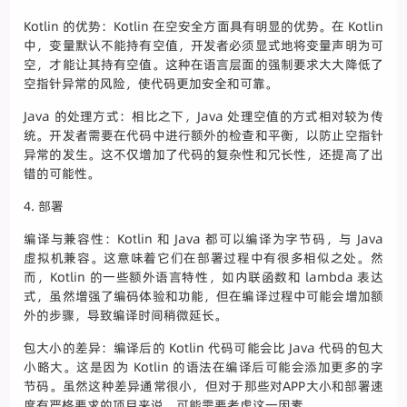
Kotlin 的优势：Kotlin 在空安全方面具有明显的优势。在 Kotlin
中，变量默认不能持有空值，开发者必须显式地将变量声明为可
空，才能让其持有空值。这种在语言层面的强制要求大大降低了
空指针异常的风险，使代码更加安全和可靠。
Java 的处理方式：相比之下，Java 处理空值的方式相对较为传
统。开发者需要在代码中进行额外的检查和平衡，以防止空指针
异常的发生。这不仅增加了代码的复杂性和冗长性，还提高了出
错的可能性。
4. 部署
编译与兼容性：Kotlin 和 Java 都可以编译为字节码，与 Java
虚拟机兼容。这意味着它们在部署过程中有很多相似之处。然
而，Kotlin 的一些额外语言特性，如内联函数和 lambda 表达
式，虽然增强了编码体验和功能，但在编译过程中可能会增加额
外的步骤，导致编译时间稍微延长。
包大小的差异：编译后的 Kotlin 代码可能会比 Java 代码的包大
小略大。这是因为 Kotlin 的语法在编译后可能会添加更多的字
节码。虽然这种差异通常很小，但对于那些对APP大小和部署速
度有严格要求的项目来说，可能需要考虑这一因素。