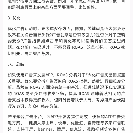
意和价格等方面进行实验。例如，如果点击率高但 ROAS 低，可
能是列表页面上的某些方面需要调整，比如价格。
3. 优化
优化广告活动时，要考虑多个方面。例如，关键词是否太宽泛导
致不相关点击而损失钱?广告创意是否有吸引力?是否针对了正确
的受众?广告指标如点击率和转化率可以帮助我们回答这些问
题。在分析广告渠道时，不能只看 ROAS，这些指标与 ROAS 密
切相关，需要综合考虑。
八、总结
如果使用广告来发展APP，ROAS 分析对于*大化广告支出回报至
关重要。首先要分析广告渠道的 ROAS 指标，然后进行细粒度分
析。虽然在 ROAS 方面没有统一的基准，但理想情况下应实现正
的 ROAS 或至少达到收支平衡。提高 ROAS 意味着从相同的广
告支出中获得更多收入，但同时要着眼于大局，考虑用户的长期
行为表现，如客户终身价值。
芒果聚合广告平台，为APP开发者提供高效、便捷的APP广告变
现方案，一键接入穿山甲、快手、优量汇、百青藤等多家广告联
盟，支持开屏、banner、插屏、信息流、激励视频等多种广告