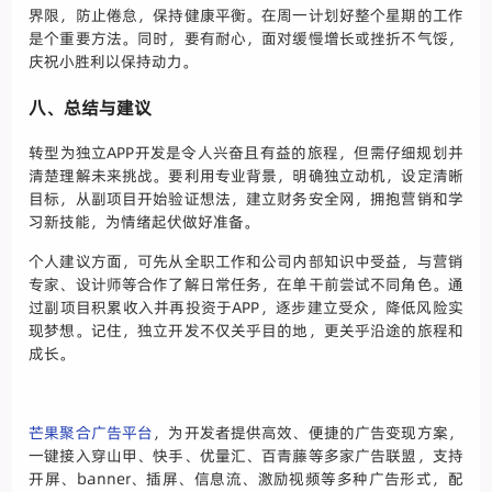
界限，防止倦怠，保持健康平衡。在周一计划好整个星期的工作
是个重要方法。同时，要有耐心，面对缓慢增长或挫折不气馁，
庆祝小胜利以保持动力。
八、总结与建议
转型为独立APP开发是令人兴奋且有益的旅程，但需仔细规划并
清楚理解未来挑战。要利用专业背景，明确独立动机，设定清晰
目标，从副项目开始验证想法，建立财务安全网，拥抱营销和学
习新技能，为情绪起伏做好准备。
个人建议方面，可先从全职工作和公司内部知识中受益，与营销
专家、设计师等合作了解日常任务，在单干前尝试不同角色。通
过副项目积累收入并再投资于APP，逐步建立受众，降低风险实
现梦想。记住，独立开发不仅关乎目的地，更关乎沿途的旅程和
成长。
芒果聚合广告平台
，为开发者提供高效、便捷的广告变现方案，
一键接入穿山甲、快手、优量汇、百青藤等多家广告联盟，支持
开屏、banner、插屏、信息流、激励视频等多种广告形式，配