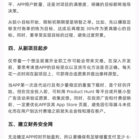
平、APP用户数量，还是对项目的满意度，明确的目标都将指导
决策。
从较小目标开始，限制初期期望是明智之举。比如，先以赚取足
够支付账单的钱为目标，达成后再增加 30%作为更具雄心的目
标。同时，要享受实现目标的过程，避免过度劳累。
四、从副项目起步
仅带着一个想法就离开全职工作可能会带来灾难。在深入开发
前，要思考清楚APP的目标受众以及货币化方法是否正确。每天
花一点时间在副项目上，可获得合适愿景并提出像样原型。
当APP第一次迭代运行且有少量稳定的重复下载时，是个好的开
始。但在完全投入前，可利用 Product Hunt 等平台或开展小型
广告活动来验证愿景、收集反馈。同时，在投资广告和付费促销
前，一定要优化APP及其 App Store 页面，避免因引导漏斗未优
化而在用户到达付费墙之前就失去金钱和潜在客户。
五、建立财务安全网
无法确定APP何时开始盈利，所以要确保有足够储蓄支付至少 6-