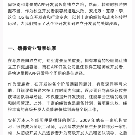
同级别和背景的APP开发者迈向独立之路。然而，转型时机若把
握不当，作为独立开发者很容易遭遇失败。安托万・范德・李，
这位 iOS 独立开发者和行业专家，以其丰富的经验和成功的转型
历程，为我们揭示了从企业开发者到独立开发者的关键步骤。
一、确保专业背景雄厚
在考虑走向独立时，专业背景至关重要。拥有丰富的经验能让独
立工作更加容易，而在APP开发公司担任软件工程师或开发者，
是快速掌握APP开发整个周期的最佳途径。
作为受雇者，在开发的各个阶段遇到问题时，有资深同事可求
助，且错误修复通常在工作时间内完成。逐步晋升到高级职位并
获得团队领导经验，不仅能提升开发技能，还能学会正确的规划
和时间管理。此外，丰富的经验也是后备计划，若项目失败，经
验丰富的高级开发人员能较快找到高薪全职工作。
安托万本人的经历便是很好的例证。2009 年他在一家机构实
习，很快成为全职工程师，后因追求更多原生开发转到另一家机
构，从初级开发人员逐步晋升为高级开发人员和团队领导。之后