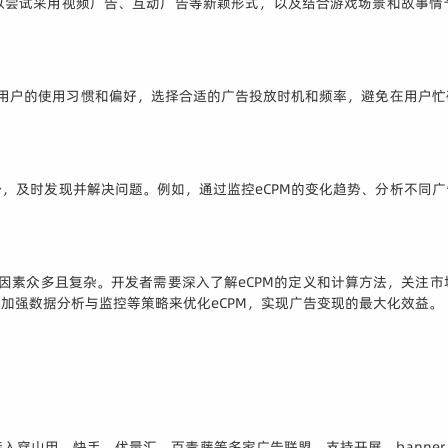
以尝试采用视频广告、互动广告等新颖形式，以及结合游戏场景和故事情
据用户的使用习惯和偏好，选择合适的广告投放时机和频率，避免在用户
，及时发现并解决问题。例如，通过监控eCPM的变化趋势、分析不同
响因素众多且复杂。开发者需要深入了解eCPM的定义和计算方法，关注
加强数据分析与监控等策略来优化eCPM，实现广告变现的最大化效益。
入穿山甲、快手、优量汇、百青藤等多家广告联盟，支持开屏、banne