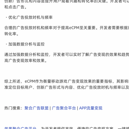
创新广告形式和内容是提升用户观看兴趣和转化率的关键。开发者可
和点击广告。
・优化广告投放时机与频率
合理的广告投放时机和频率对于提高eCPM至关重要。开发者需要根
转化率。
・加强数据分析与监控
通过加强数据分析和监控，开发者可以实时了解广告变现的效果和趋势
高广告变现效率和效果。
综上所述，eCPM作为衡量移动游戏广告变现效果的重要指标，其影
准定位目标用户、创新广告形式与内容、优化广告投放时机与频率以及
热门搜索：
聚合广告联盟
|
广告聚合平台
|
APP流量变现
芒果聚合广告平台
，为开发者提供高效、便捷的广告变现方案，一键接