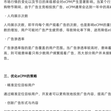
市场行情的变化以及节日的来临都会对eCPM产生显著影响。当某个
购物节期间，由于广告主竞相投放广告，eCPM通常会达到一年中的高
・人均展示次数
人均展示次数，即平均每个用户观看广告的次数，也是影响eCPM的
数的增加，用户可能对广告产生疲劳感，导致转化率下降，进而降低e
・广告渗透率
广告渗透率指的是广告覆盖的用户范围。当广告渗透率较高时，意味着
高，则可能意味着只有少数用户频繁观看广告，而大部分用户并未接
告。
三、优化eCPM的策略
・精准定位目标用户
通过精准定位目标用户，开发者可以更有效地投放广告内容，提高广告
・创新广告形式与内容