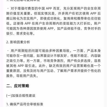
・ 对于增值付费型的中国 APP 而言，充分发挥用户的全生命周
期价值至关重要。但现实情况是，许多用户在初次使用 APP 后
难以转化为忠实用户，即使成功转化，复购率和推荐率也往往较
低。这使得 APP 在用户生命周期内的变现能力大打折扣。用户
可能因为各种原因放弃使用 APP，如产品体验不佳、竞争对手的
吸引、需求变化等。
2. 影响因素分析
・ 用户周期短的问题可能由多种因素导致。一方面，产品本身
可能存在一些问题，如界面设计不够友好、性能不稳定、内容缺
乏吸引力等。另一方面，市场竞争激烈，用户有众多选择，容易
被其他 APP 吸引走。此外，缺乏有效的用户运营策略也是一个
重要原因，没有及时与用户互动、了解用户需求并提供个性化的
服务，导致用户流失。
二、应对策略
(一)加强合规性建设
1. 确保产品符合审核标准