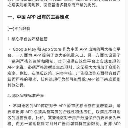
之路实则布满荆棘，面临着诸多复杂而严峻的挑战。
一、中国 APP 出海的主要难点
(一)平台限制
1. 核心平台的严格监管
・ Google Play 和 App Store 作为中国 APP 出海的两大核心平
台，一方面为 APP 提供了庞大的流量入口，另一方面也设置了
一系列严格的监管和限制。对于渴望在这些平台上实现变现的
APP 来说，必须严格遵循其生态规则，这无疑大大增加了变现的
难度。例如，在隐私政策、内容审核、广告投放等方面都有着详
细而严格的要求，任何违规行为都可能导致 APP 被下架或受到
其他处罚。
2. 地区审核标准差异
・ 不同地区的APP商店对于 APP 的审核标准存在显著差异。这
要求出海 APP 必须具备高度的合规性和适应性，以满足不同地
区的监管要求。比如，某些地区对于用户数据保护的要求更为严
格，而另一些地区则可能对广告内容有特定的限制。出海 APP