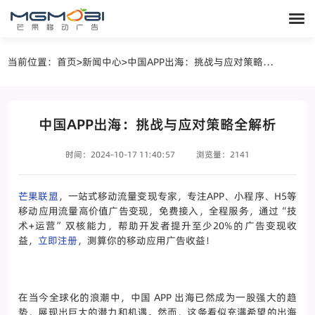
当前位置：
首页
>
新闻中心
>
中国APP出海：挑战与应对策略全解析
中国APP出海：挑战与应对策略全解析
时间：2024-10-17 11:40:57
浏览量：2141
芒果联盟
，一站式移动流量变现专家，专注APP、小程序、H5等
移动应用流量高价值广告变现，免费接入，全程服务，通过“技
术+运营”双核能力，帮助开发者提升至少20%的广告变现收
益，
立即注册
，测算你的移动应用广告收益！
在当今全球化的浪潮中，中国 APP 出海已然成为一股强大的趋
势，展现出巨大的潜力和机遇。然而，这条看似充满希望的出海