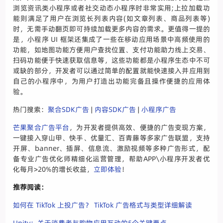
浏览资讯类小程序或者社交动态小程序时非常实用;上拉加载功
能则满足了用户在浏览长列表内容(如文章列表、商品列表等)
时，无需手动翻页即可持续加载更多内容的需求。更值得一提的
是，小程序 UI 框架还集成了一些在移动应用场景中高频使用的
功能，如地图功能方便用户查找位置、支付功能助力线上交易、
扫码功能便于快速获取信息等，这些功能都是小程序生态中不可
或缺的部分，开发者可以通过简单的配置就能快速接入并应用到
自己的小程序中，为用户打造出功能完备且操作便捷的应用体
验。
热门搜索：
聚合SDK广告
|
内容SDK广告
|
小程序广告
芒果聚合广告平台
，为开发者提供高效、便捷的广告变现方案，
一键接入穿山甲、快手、优量汇、百青藤等多家广告联盟，支持
开屏、banner、插屏、信息流、激励视频等多种广告形式，配
备专业广告优化师精细化运营管理，帮助APP\小程序开发者优
化每月>20%的增长收益，
立即体验
！
推荐阅读：
如何在 TikTok 上投广告？ TikTok 广告格式与类型详细解读