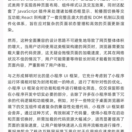
式类用于实现各种页面布局、组件样式以及交互效果，同时还配
套了 JavaScript 插件来处理诸如模态框显示、轮播图切换等交
互功能;React 则构建了一套完整且庞大的虚拟 DOM 机制以及组
件化体系，旨在应对复杂的页面状态管理和高效的页面更新渲
染。
然而，这种全面兼容的设计思路不可避免地导致了网页整体体积
的增大。当用户访问使用这类框架构建的网页时，浏览器需要加
载大量的代码资源，这无疑会拖慢页面的加载速度，尤其在网络
状况不佳的情况下，用户可能需要等待较长时间才能看到完整的
页面内容，严重影响了用户体验。
与之形成鲜明对比的是小程序 UI 框架，它充分考虑到了小程序
运行环境相对较为封闭和统一的特点，进行了有针对性的优化。
小程序 UI 框架会对功能和组件进行精细化筛选，仅仅保留那些
在小程序开发中切实必要的部分，去除了许多在小程序场景下冗
余的代码逻辑和功能模块。例如，对于一些特定于桌面浏览器环
境下的交互组件或者复杂的兼容性处理代码，小程序 UI 框架都
会舍弃。通过这种方式，有效削减了代码量，使得小程序在启动
和页面切换时，所需加载的代码资源大幅减少，进而显著提高了
页面的渲染速度，让用户能够快速进入应用并流畅地进行操作，
更好地契合了移动互联网环境下用户对于应用响应速度的高要