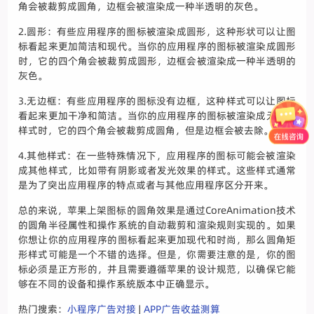
角会被裁剪成圆角，边框会被渲染成一种半透明的灰色。
2.圆形：有些应用程序的图标被渲染成圆形，这种形状可以让图
标看起来更加简洁和现代。当你的应用程序的图标被渲染成圆形
时，它的四个角会被裁剪成圆形，边框会被渲染成一种半透明的
灰色。
3.无边框：有些应用程序的图标没有边框，这种样式可以让图标
看起来更加干净和简洁。当你的应用程序的图标被渲染成无边框
样式时，它的四个角会被裁剪成圆角，但是边框会被去除。
4.其他样式：在一些特殊情况下，应用程序的图标可能会被渲染
成其他样式，比如带有阴影或者发光效果的样式。这些样式通常
是为了突出应用程序的特点或者与其他应用程序区分开来。
总的来说，苹果上架图标的圆角效果是通过CoreAnimation技术
的圆角半径属性和操作系统的自动裁剪和渲染规则实现的。如果
你想让你的应用程序的图标看起来更加现代和时尚，那么圆角矩
形样式可能是一个不错的选择。但是，你需要注意的是，你的图
标必须是正方形的，并且需要遵循苹果的设计规范，以确保它能
够在不同的设备和操作系统版本中正确显示。
热门搜索：
小程序广告对接
|
APP广告收益测算