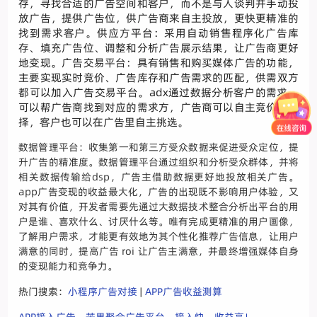
存，寻找合适的广告空间和客户，而不是与人谈判并手动投
放广告，提供广告位，供广告商来自主投放，更快更精准的
找到需求客户。供应方平台：采用自动销售程序化广告库
存、填充广告位、调整和分析广告展示结果，让广告商更好
地变现。广告交易平台：具有销售和购买媒体广告的功能，
主要实现实时竞价、广告库存和广告需求的匹配，供需双方
都可以加入广告交易平台。adx通过数据分析客户的需求，
可以帮广告商找到对应的需求方，广告商可以自主竞价和选
择，客户也可以在广告里自主挑选。
数据管理平台：收集第一和第三方受众数据来促进受众定位，提
升广告的精准度。数据管理平台通过组织和分析受众群体，并将
相关数据传输给dsp，广告主借助数据更好地投放相关广告。
app广告变现的收益最大化，广告的出现既不影响用户体验，又
对其有价值，开发者需要先通过大数据技术整合分析出平台的用
户是谁、喜欢什么、讨厌什么等。唯有完成更精准的用户画像，
了解用户需求，才能更有效地为其个性化推荐广告信息，让用户
满意的同时，提高广告 roi 让广告主满意，并最终增强媒体自身
的变现能力和竞争力。
热门搜索：
小程序广告对接
|
APP广告收益测算