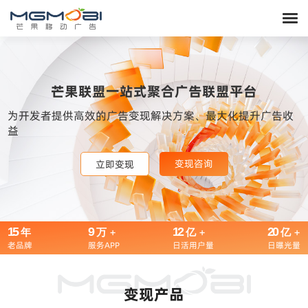
芒果联盟一站式聚合广告联盟平台
为开发者提供高效的广告变现解决方案、最大化提升广告收
益
变现咨询
变现咨询
变现咨询
立即变现
立即变现
立即变现
15
9
+
12
+
20
+
年
万
亿
亿
老品牌
服务APP
日活用户量
日曝光量
变现产品