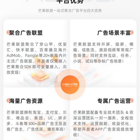
平台优势
芒果联盟一站式聚合广告平台四大优势
聚合广告联盟
广告场景丰富
芒果联盟聚合了穿山甲、优量
芒果联盟支持开屏、插屏、横
汇、快手联盟、百青藤及海外
幅、信息流、激励视频等常规广
AdMob、Pangle等20+家海内外
告场景，同时支持互动、任务、
主流广告联盟，开发者仅需接入
小说、试玩等非标广告场景！
芒果聚合SDK即可全量接入，高
效变现！
海量广告资源
专属广告运营
芒果联盟拥有淘宝、支付宝、京
芒果联盟配备专业技术团队 & 资
东、唯品会、美团、UC、拼多
深运营团队一对一服务，全程技
多、斗鱼等300+品牌广告主及直
术支持、运营赋能、收益优化，
客广告主，广告优质、填充率高!
帮助开发者APP广告变现提效增
收！