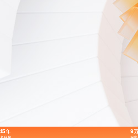
15
9
年
老品牌
服务