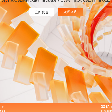
变现咨询
变现咨询
变现咨询
立即变现
立即变现
立即变现
+
12
万
亿
APP
日活用