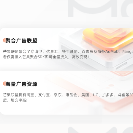
聚合广告联盟
芒果联盟聚合了穿山甲、优量汇、快手联盟、百青藤及海外AdMob、Pang
者仅需接入芒果聚合SDK即可全量接入，高效变现！
海量广告资源
芒果联盟拥有淘宝、支付宝、京东、唯品会、美团、UC、拼多多、斗鱼等3
质、填充率高!