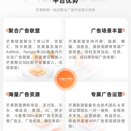
平台优势
芒果联盟一站式聚合广告平台四大优势
聚合广告联盟
广告场景丰富
芒果联盟聚合了穿山甲、优量
芒果联盟支持开屏、插屏、横
汇、快手联盟、百青藤及海外
幅、信息流、激励视频等常规广
AdMob、Pangle等20+家海内外
告场景，同时支持互动、任务、
主流广告联盟，开发者仅需接入
小说、试玩等非标广告场景！
芒果聚合SDK即可全量接入，高
效变现！
海量广告资源
专属广告运营
芒果联盟拥有淘宝、支付宝、京
芒果联盟配备专业技术团队 & 资
东、唯品会、美团、UC、拼多
深运营团队一对一服务，全程技
多、斗鱼等300+品牌广告主及直
术支持、运营赋能、收益优化，
客广告主，广告优质、填充率高!
帮助开发者APP广告变现提效增
收！