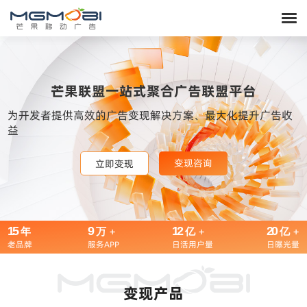
芒果联盟一站式聚合广告联盟平台
为开发者提供高效的广告变现解决方案、最大化提升广告收
益
变现咨询
变现咨询
变现咨询
立即变现
立即变现
立即变现
15
9
+
12
+
20
+
年
万
亿
亿
老品牌
服务APP
日活用户量
日曝光量
变现产品