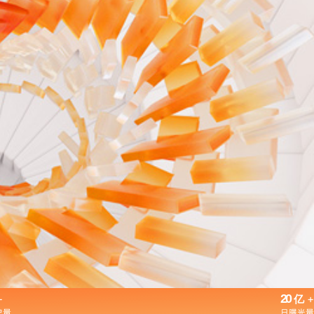
+
20
+
亿
户量
日曝光量