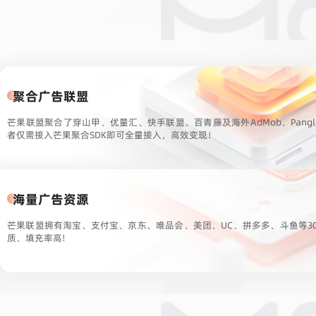
聚合广告联盟
芒果联盟聚合了穿山甲、优量汇、快手联盟、百青藤及海外AdMob、Pang
者仅需接入芒果聚合SDK即可全量接入，高效变现！
海量广告资源
芒果联盟拥有淘宝、支付宝、京东、唯品会、美团、UC、拼多多、斗鱼等3
质、填充率高!