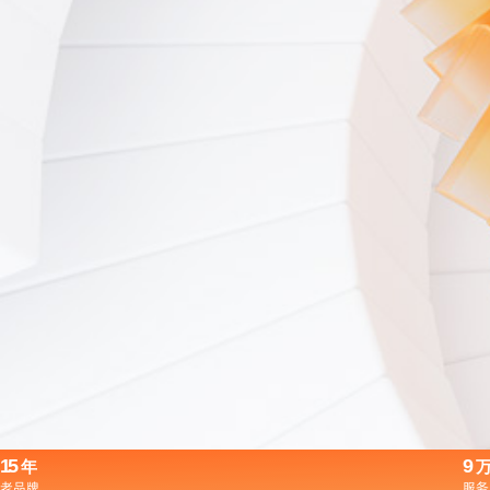
15
9
年
老品牌
服务