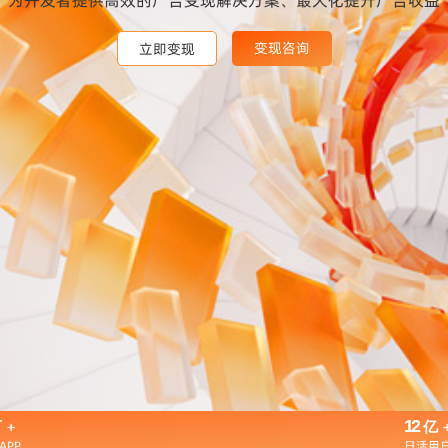
变现咨询
变现咨询
变现咨询
立即变现
立即变现
立即变现
+
12
万
亿
APP
日活用