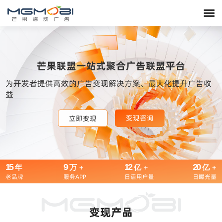
芒果联盟一站式聚合广告联盟平台
为开发者提供高效的广告变现解决方案、最大化提升广告收
益
变现咨询
变现咨询
变现咨询
立即变现
立即变现
立即变现
15
9
+
12
+
20
+
年
万
亿
亿
老品牌
服务APP
日活用户量
日曝光量
变现产品