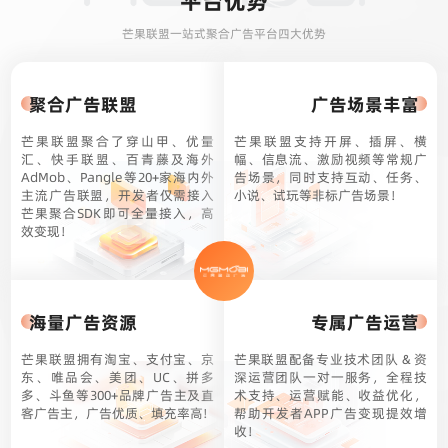
平台优势
芒果联盟一站式聚合广告平台四大优势
聚合广告联盟
广告场景丰富
芒果联盟聚合了穿山甲、优量
芒果联盟支持开屏、插屏、横
汇、快手联盟、百青藤及海外
幅、信息流、激励视频等常规广
AdMob、Pangle等20+家海内外
告场景，同时支持互动、任务、
主流广告联盟，开发者仅需接入
小说、试玩等非标广告场景！
芒果聚合SDK即可全量接入，高
效变现！
海量广告资源
专属广告运营
芒果联盟拥有淘宝、支付宝、京
芒果联盟配备专业技术团队 & 资
东、唯品会、美团、UC、拼多
深运营团队一对一服务，全程技
多、斗鱼等300+品牌广告主及直
术支持、运营赋能、收益优化，
客广告主，广告优质、填充率高!
帮助开发者APP广告变现提效增
收！