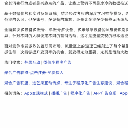
合其消费行为或者是兴趣点的产品，让线上营销不再是冰冷的数据推
基于数据优势和实时反馈系统，结合经过考验的深度学习推荐模型，
各业的认可，但多账号、多设备的尴尬，还是让企业多少有些无所适
全面解决多设备多账号、单账号多设备、多账号单设备的id身份识
异，针对不同的人群设定不同的营销活动，这才是流量变现的根本途
面对竞争愈发激烈的互联网市场，流量至上的道理已经刻进了每个希
抓住每一次能够提升变现率的机会，就变得尤为重要，尤其是借助大
热门搜索：
芒果互动
|
微信小程序广告
聚合广告联盟-点击注册-免费接入
聚合广告联盟，选芒果互动传媒，专注于程序化广告生态建设，聚合
相关词条：
App变现模式
|
插播广告
|
程序化广告
|
APP广告变现
|
Ap