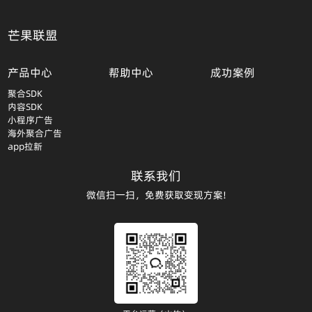
芒果联盟
产品中心
帮助中心
成功案例
聚合SDK
内容SDK
小程序广告
海外聚合广告
app拉新
联系我们
微信扫一扫，免费获取变现方案!