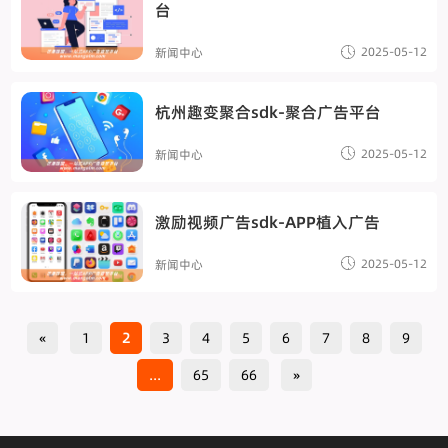
台
2025-05-12
新闻中心
杭州趣变聚合sdk-聚合广告平台
2025-05-12
新闻中心
激励视频广告sdk-APP植入广告
2025-05-12
新闻中心
«
1
2
3
4
5
6
7
8
9
...
65
66
»