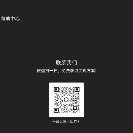
帮助中心
联系我们
微信扫一扫，免费获取变现方案!
平台运营（山竹）