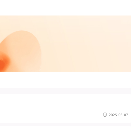
2025-05-07