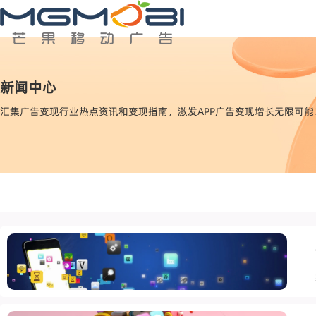
新闻中心
汇集广告变现行业热点资讯和变现指南，激发APP广告变现增长无限可能