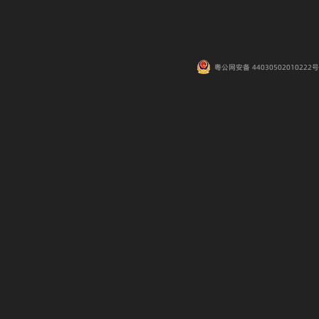
粤公网安备 44030502010222号