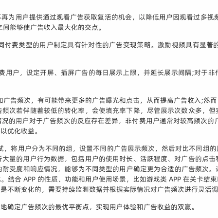
再为用户提供通过观看广告获取复活的机会，以降低用户因观看过多视频而
标之间能够使广告收入最大化的交点。
同付费类型的用户制定具有针对性的广告变现策略。激励视频具有显著
付费用户，设定开屏、插屏广告的每日展示上限，并延长展示间隔;对于非
度增加广告频次，有可能带来更多的广告曝光和点击，从而提高广告收入;然
告频次若伴随着较低的转化率，会使填充率下降，尽管展示次数众多，但
况的用户对于广告频次的反应存在差异，非付费用户通常对较高频次的广告
略以优化收益。
 测试，将用户分为不同的组，设置不同的广告展示频次，然后对比不同组
析大量的用户行为数据，包括用户的使用时长、活跃程度、对广告的点击
受度和响应情况，能够为不同类型的用户确定更为合适的广告频次。评估广
结合 APP 的性质、功能和用户使用场景，比如游戏类 APP 在关卡
为是不断变化的，需要持续监测数据并根据实际情况对广告频次进行灵活
确地确定广告频次的最优平衡点，实现用户体验和广告收益的双赢。