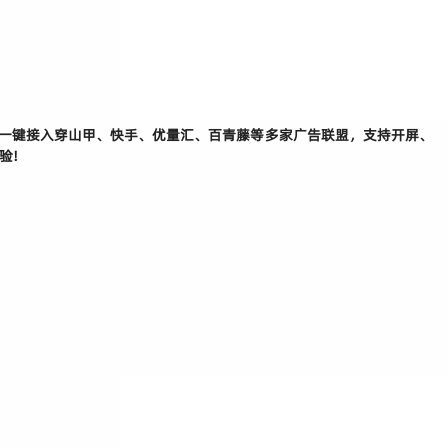
持一键接入穿山甲、快手、优量汇、百青藤等多家广告联盟，支持开屏、
验
!