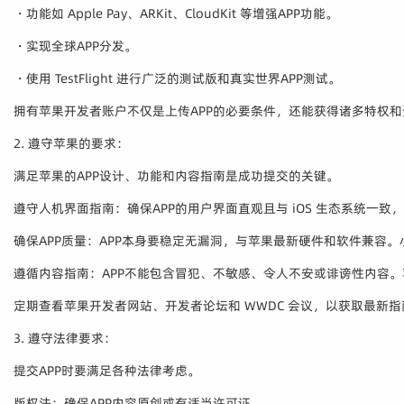
・功能如 Apple Pay、ARKit、CloudKit 等增强APP功能。
・实现全球APP分发。
・使用 TestFlight 进行广泛的测试版和真实世界APP测试。
拥有苹果开发者账户不仅是上传APP的必要条件，还能获得诸多特权和
2. 遵守苹果的要求：
满足苹果的APP设计、功能和内容指南是成功提交的关键。
遵守人机界面指南：确保APP的用户界面直观且与 iOS 生态系统一
确保APP质量：APP本身要稳定无漏洞，与苹果最新硬件和软件兼容
遵循内容指南：APP不能包含冒犯、不敏感、令人不安或诽谤性内容
定期查看苹果开发者网站、开发者论坛和 WWDC 会议，以获取最新
3. 遵守法律要求：
提交APP时要满足各种法律考虑。
版权法：确保APP内容原创或有适当许可证。