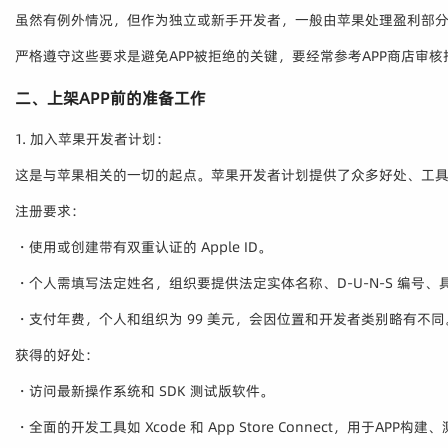
虽然有例外情况，但作为独立或新手开发者，一般由苹果处理盈利部
严格遵守这些要求是避免APP被拒绝的关键，要经常参考APP商店审
二、上架APP前的准备工作
1. 加入苹果开发者计划：
这是与苹果相关的一切的起点。苹果开发者计划提供了众多好处、工具
注册要求：
・使用或创建带有双重认证的 Apple ID。
・个人需填写法定姓名，组织要提供法定实体名称、D-U-N-S 编号
・支付年费，个人和组织为 99 美元，会因位置和开发者类别略有不同
获得的好处：
・访问最新操作系统和 SDK 测试版软件。
・全面的开发工具如 Xcode 和 App Store Connect，用于APP构