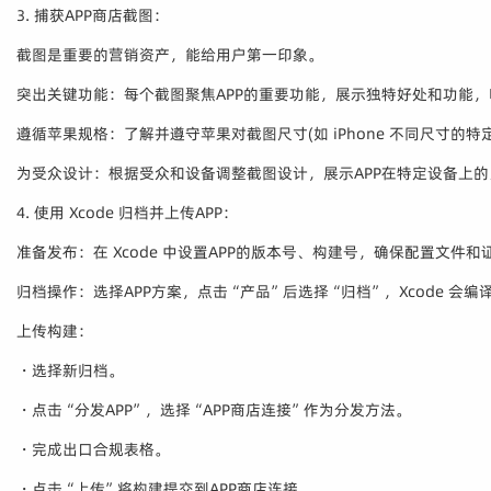
3. 捕获APP商店截图：
截图是重要的营销资产，能给用户第一印象。
突出关键功能：每个截图聚焦APP的重要功能，展示独特好处和功能
遵循苹果规格：了解并遵守苹果对截图尺寸(如 iPhone 不同尺寸的特定像
为受众设计：根据受众和设备调整截图设计，展示APP在特定设备上的良
4. 使用 Xcode 归档并上传APP：
准备发布：在 Xcode 中设置APP的版本号、构建号，确保配置文件和
归档操作：选择APP方案，点击“产品”后选择“归档”，Xcode 会编
上传构建：
・选择新归档。
・点击“分发APP”，选择“APP商店连接”作为分发方法。
・完成出口合规表格。
・点击“上传”将构建提交到APP商店连接。