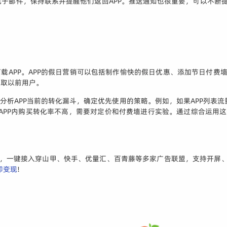
子邮件，保持联系并提醒他们返回APP。推送通知也很重要，可以不断提醒
载APP。APP的假日营销可以包括制作愉快的假日优惠、添加节日付费墙
获取以前用户。
分析APP当前的转化漏斗，确定优先使用的策略。例如，如果APP列表流
PP内购买转化率不高，需要对定价和付费墙进行实验。通过综合运用这些策
方案，一键接入穿山甲、快手、优量汇、百青藤等多家广告联盟，支持开屏、
即变现
!