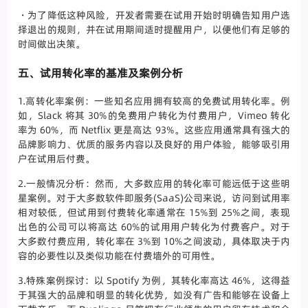
・为了降低这种风险，开发者需要在试用开始时明确告知用户选
择退出的规则，并在试用期间适时提醒用户，以便他们有足够的
时间做出决策。
五、试用转化率的基准及案例分析
1.高转化率案例：一些知名应用拥有较高的免费试用转化率。例
如，Slack 将其 30%的免费用户转化为付费用户，Vimeo 转化
率为 60%，而 Netflix 更是高达 93%。这些应用通常具有强大的
品牌影响力、优质的服务内容以及良好的用户体验，能够吸引用
户在试用后付费。
2.一般情况分析：然而，大多数应用的转化率可能远低于这些明
星案例。对于大多数软件即服务(SaaS)公司来说，访问到试用率
相对较低，但试用到付费转化率通常在 15%到 25%之间，表现
出色的公司可以将高达 60%的试用用户转化为付费客户。对于
大多数付费应用，转化率在 3%到 10%之间波动，具体取决于内
容的必要性以及类似功能在付费墙外的可用性。
3.特殊案例探讨：以 Spotify 为例，其转化率高达 46%，这得益
于其强大的品牌和明显的转化优势，如没有广告和能够在设备上