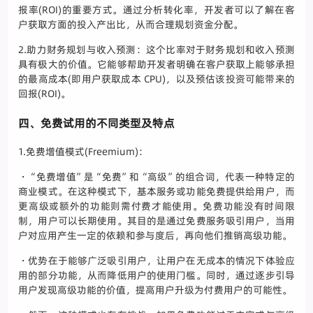
报率(ROI)的重要方式。通过分析转化率，开发者可以了解在客
户获取方面的投入产出比，从而合理规划资金分配。
2.助力财务规划与收入预测：这个比率对于财务规划和收入预测
具有极大的价值。它能够帮助开发者明确在客户获取上能够承担
的最高成本(即用户获取成本 CPU)，以及预估该投资可能带来的
回报(ROI)。
四、免费试用的不同类型及特点
1.免费增值模式(Freemium)：
・“免费增值”是“免费”和“高级”的组合词，代表一种特定的
商业模式。在这种模式下，基本服务或功能免费提供给用户，而
更高级或额外的功能则需付费才能使用。免费功能没有时间限
制，用户可以长期使用。其目的是通过免费服务吸引用户，当用
户对应用产生一定的依赖和参与度后，再向他们推销高级功能。
・优势在于能够广泛吸引用户，让用户在无成本的情况下体验应
用的部分功能，从而降低用户的使用门槛。同时，通过逐步引导
用户发现高级功能的价值，提高用户升级为付费用户的可能性。