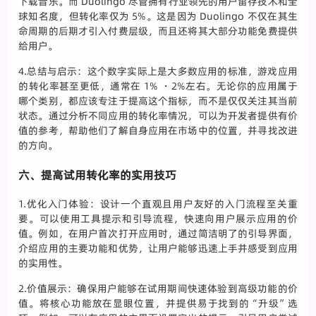
下载音乐。而 Duolingo 尽管拥有行业领先的用户留存技术和全
球知名度，但转化率仅为 5%。这是因为 Duolingo 不仅在其生
命周期的后期才引入付费层级，而且还将其大部分功能免费提供
给用户。
4.总结与启示：这个数字实际上是大多数应用的标准，游戏应用
的转化率甚至更低，通常在 1% ・2%左右。无论你的应用属于
哪个类别，都应该专注于提高这个指标，而不是仅仅关注其当前
状态。通过分析不同应用的转化率情况，可以为开发者提供有价
值的参考，帮助他们了解自身应用在市场中的位置，并寻找改进
的方向。
六、提高试用转化率的实用技巧
1.优化入门体验：设计一个直观且用户友好的入门流程至关重
要。可以使用工具提示和引导流程，快速向用户展示应用的价
值。例如，在用户首次打开应用时，通过简洁明了的引导界面，
介绍应用的主要功能和优势，让用户能够迅速上手并感受到应用
的实用性。
2.价值展示：确保用户能够在试用期间快速体验到高级功能的价
值。将核心功能放在显眼位置，并提供易于找到的“升级”选