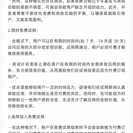
・然而，这种模式也存在挑战。如果免费功能过于丰富或与高级
功能的差距不明显，可能会导致用户缺乏升级的动力。此外，开
发者需要不断优化免费和高级功能的平衡，以确保既能吸引用
户，又能实现盈利。
2.限时免费试用：
・此模式下，用户可以在有限的时间内(如 7 天、14 天或 30 天)
访问应用的大部分或全部功能。试用期满后，用户必须付费才能
继续使用服务。
・其设计初衷是让潜在客户在有限的时间内全面体验应用的服
务，充分感受其价值，从而激励他们在试用结束后成为付费订阅
用户。
・优点是能够给用户一定的时间压力，促使他们在试用期间认真
体验应用，并尽快做出是否付费的决定。但同时，也可能因为时
间限制让一些用户感到仓促，无法充分了解应用的全部价值，从
而降低转化率。
3.选择加入免费试用：
・在这种情况下，用户在免费试用结束时不会自动转换为付费订