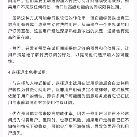
阅用户。他们需要主动选择加入付费订阅才能继续使用服务。如
果用户不采取任何行动，他们对高级功能的访问权限将过期。
・虽然这种方式可能会导致较低的转化率，但它能够筛选出真正
对应用有兴趣且愿意主动付费的用户，从而建立一个更忠诚的用
户订阅基础。这些用户经过深思熟虑后做出的决定，通常会有更
高的留存率。
・然而，开发者需要在试用期间提供足够的引导和价值展示，让
用户清楚地了解付费订阅的好处，以提高他们选择加入的可能
性。
4.选择退出免费试用：
・与选择加入模式相反，选择退出试用在试用期满后会自动将用
户转换为付费订阅用户，除非用户明确决定不这样做。这种模式
依赖于用户的惯性，即许多用户可能因为满意服务或者忘记在试
用结束前取消而继续使用付费订阅。
・优点是可能会带来较高的转化率，因为一些用户可能在不经意
间成为付费用户。但同时，也存在风险，如果用户觉得自己在不
知情的情况下被收费，可能会产生不满情绪，导致负面评价和用
户流失。