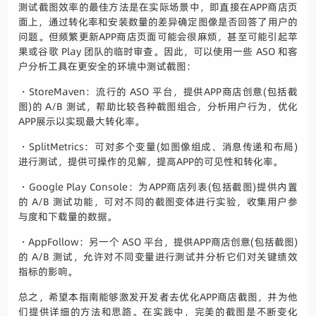
测试截图效率的最佳方法是在实际场景中，即直接在APP商店页
面上，通过转化率和安装数量的差异确定图像是否回答了用户的
问题。但频繁更新APP商店页面可能会很麻烦，甚至可能引起苹
果或谷歌 Play 团队的临时审查。因此，可以使用一些 ASO 和客
户分析工具在更安全的环境中测试截图：
・StoreMaven：流行的 ASO 平台，提供APP商店创意(包括截
图)的 A/B 测试，帮助比较各种截图组合，分析用户行为，优化
APP展示以实现最大转化率。
・SplitMetrics：可对多个变量(如图像组成、消息传递和布局)
进行测试，提供可操作的见解，提高APP的可见性和转化率。
・Google Play Console：为APP商店列表(包括截图)提供内置
的 A/B 测试功能，可对不同的截图变体进行实验，收集用户参
与度和下载量的数据。
・AppFollow：另一个 ASO 平台，提供APP商店创意(包括截图)
的 A/B 测试，允许对不同变量进行测试并分析它们对关键绩效
指标的影响。
总之，希望本指南能够激发开发者去优化APP商店截图，并为他
们提供详细的方法和思路。在实践中，完美的截图是不断变化