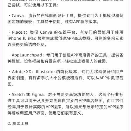
己尝试，可以使用以下工具：
・Canva：流行的在线图形设计工具，提供专门为手机模型和截
图定制的模板，工具易于使用，还有APP程序版本。
・Placeit：类似 Canva 的在线平台，有专门的面板用于使用
iPhone 和 iPad 模型生成器创建APP商店截图，可删除多余元素
以获得更简洁的外观。
・AppLaunchpad：专门用于创建APP商店资产的工具，提供各
种模板、设备框架和背景选项，轻松生成吸引人的截图。
・Adobe XD：Illustrator 的简化版本，专门为移动设计和用户
界面创建，有许多手机大小的模板和插件，可以从APP中抓取截
图。
・Sketch 或 Figma：对于需要更高级功能的人，这两个行业标
准工具可以用于从头开始创建自定义的APP商店截图，而且它们
经常用于设计实际的APP程序，所以如果想展示特定的APP程序
屏幕或调整用户界面，使用它们很有意义。
2. 测试工具