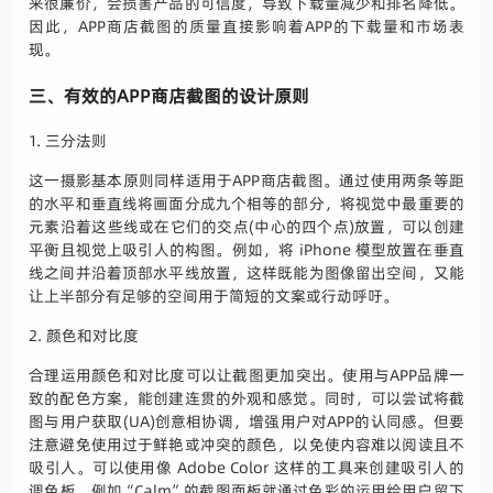
来很廉价，会损害产品的可信度，导致下载量减少和排名降低。
因此，APP商店截图的质量直接影响着APP的下载量和市场表
现。
三、有效的APP商店截图的设计原则
1. 三分法则
这一摄影基本原则同样适用于APP商店截图。通过使用两条等距
的水平和垂直线将画面分成九个相等的部分，将视觉中最重要的
元素沿着这些线或在它们的交点(中心的四个点)放置，可以创建
平衡且视觉上吸引人的构图。例如，将 iPhone 模型放置在垂直
线之间并沿着顶部水平线放置，这样既能为图像留出空间，又能
让上半部分有足够的空间用于简短的文案或行动呼吁。
2. 颜色和对比度
合理运用颜色和对比度可以让截图更加突出。使用与APP品牌一
致的配色方案，能创建连贯的外观和感觉。同时，可以尝试将截
图与用户获取(UA)创意相协调，增强用户对APP的认同感。但要
注意避免使用过于鲜艳或冲突的颜色，以免使内容难以阅读且不
吸引人。可以使用像 Adobe Color 这样的工具来创建吸引人的
调色板，例如“Calm”的截图面板就通过色彩的运用给用户留下