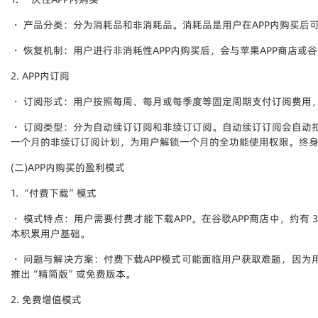
・ 产品分类：分为消耗品和非消耗品。消耗品是用户在APP内购买
・ 恢复机制：用户进行非消耗性APP内购买后，会与苹果APP商店或
2. APP内订阅
・ 订阅形式：用户按照每周、每月或每季度等固定周期支付订阅费用
・ 订阅类型：分为自动续订订阅和非续订订阅。自动续订订阅会自动扣
一个月的非续订订阅计划，为用户解锁一个月的全功能使用权限。终
(二)APP内购买的盈利模式
1. “付费下载”模式
・ 模式特点：用户需要付费才能下载APP。在谷歌APP商店中，约有 
本积累用户基础。
・ 问题与解决方案：付费下载APP模式可能面临用户获取难题，因为用
推出“精简版”或免费版本。
2. 免费增值模式