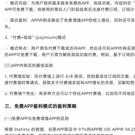
・ 模式内容：为用户提供基本版本免费的APP，高级功能、内容则在“
APP可免费下载，但使用时需在入门阶段结束后注册付费订阅，订阅
・ 混合盈利：APP内购买推动了免费增值APP的收入增长，同时还
长。
3. “付费+高级”(paymium)模式
・ 模式特点：用户需先付费下载或访问APP，然后还可在APP内购买
的APP可免费下载，用户只需为解锁高级功能付费。例如，基于订阅的
(三)APP内购买的最佳实践
1. 付费墙实验：在付费墙上进行 A/B 测试，找到最适合订阅的文
度付费墙时事通讯，获取关于付费墙实验和APP增长的灵感、见解和想
2. 付费墙个性化：有多种方法可以个性化APP付费墙，比如向不同
三、免费APP盈利模式的盈利策略
(一)免费APP与免费增值APP的区别
根据 Statista 的数据，谷歌APP商店中 97%的APP和 iOS