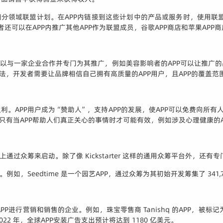
或细分领域联盟计划。在APP内链接到这些计划中的产品或服务时，使用联
开发者还可以在APP内推广其他APP作为联盟成员，谷歌APP商店和苹果APP
。可以与一家企业合作并专门为其推广，例如美容影响者的APP可以让推
法，开发者需要让品牌相信自己拥有高质量的APP用户，且APP的覆盖范
利。APP用户成为“赞助人”，支持APP的发展，使APP可以免费向所
只有当APP帮助人们真正关心的事情时才可能有效，例如涉及心理健康的A
来启动。除了像 Kickstarter 这样的通用众筹平台外，还有专门针对APP的
Seedtime 是一个园艺APP，通过众筹为其初始开发筹集了 341,7
P进行营销和销售的企业。例如，珠宝零售商 Tanishq 的APP，被标
22 年，全球APP安装广告支出预计将达到 1180 亿美元。