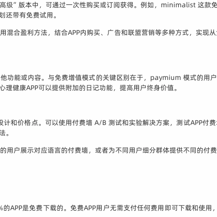
高级”版本中，可通过一次性购买或订阅获得。例如，minimalist 这
计划还带有免费试用。
可采用混合盈利方法，结合APP内购买、广告和联盟营销等多种方式，实
其他功能或内容。与免费增值模式的关键区别在于，paymium 模式的
心理健康APP可以提供附加的日记功能，提高用户终身价值。
案、设计和价格点。可以使用付费墙 A/B 测试和实验解决方案，测试AP
法。
地区的用户展示对应语言的付费墙，或者为不同用户细分群体提供不同的付
 APP中 94.2%的APP是免费下载的。免费APP用户无需支付任何费用即可