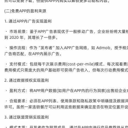
然可以免费下载，但提供APP内购买以解锁更多功能和内容。
(二)免费APP的盈利来源
1. 通过APP内广告实现盈利
・ 市场前景：鉴于APP广告表现优于一般移动广告，企业纷纷将大量移动广
到 2020 年，其增长了一倍多。
・ 操作流程：作为“发布者”加入APP广告网络，如 Admob，授
广告商匹配，在APP内展示广告。
・ 支付模式：包括每千次展示费用(cost-per-mile)模式、每次观看费用(
费用模式只需庞大的用户基础即可获得广告收入，但每次行动费用模
2. 通过数据授权实现盈利
・ 盈利方式：将APP用户数据(如用户在APP内的行为洞察)出售给企
・ 合规要求：必须在APP列表、使用条款和隐私政策中明确提及数据共
许可。虽然一家连锁餐厅可以利用这些数据来确定是否在特定位置开
3. 通过联盟营销实现盈利
・ 模式本质：开发者作为联盟成员，通过在APP内进行产品推荐并从