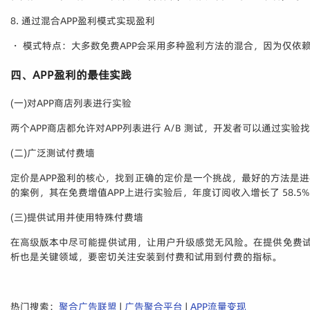
8. 通过混合APP盈利模式实现盈利
・ 模式特点：大多数免费APP会采用多种盈利方法的混合，因为仅依
四、APP盈利的最佳实践
(一)对APP商店列表进行实验
两个APP商店都允许对APP列表进行 A/B 测试，开发者可以通过
(二)广泛测试付费墙
定价是APP盈利的核心，找到正确的定价是一个挑战，最好的方法是
的案例，其在免费增值APP上进行实验后，年度订阅收入增长了 58.
(三)提供试用并使用特殊付费墙
在高级版本中尽可能提供试用，让用户升级感觉无风险。在提供免费试
析也是关键领域，要密切关注安装到付费和试用到付费的指标。
热门搜索：
聚合广告联盟
|
广告聚合平台
|
APP流量变现