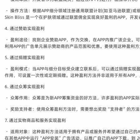
・ 操作方法：根据APP细分领域注册通用联盟计划(如亚马逊联盟)
Skin Bliss 是一个在护肤领域通过联盟佣金实现良好盈利的APP，
4. 通过赞助实现盈利
・ 盈利途径：找到企业赞助APP，作为交换，在APP内推广该企业
利用APP的广告单元展示赞助商的产品范围和优惠。要使用这种盈利方
5. 通过捐赠实现盈利
・ 盈利模式：当APP与细分目标受众建立联系后，可以通过捐赠实现盈
作用，可设置一次性或定期捐赠。这种盈利方法并非适用于所有APP，
6. 通过众筹实现盈利
・ 众筹作用：众筹是为新APP筹集资金的好方法，许多盈利的APP实际上通过众筹
・ 奖励支持者：使用众筹盈利方法时，需要想出奖励“支持者”的方法。例如，
7. 通过实物商品和服务实现盈利
・ 适用对象：这种盈利方法适用于拥有产品或服务并希望通过自己的AP
在其他APP中运行“APP安装”广告活动，以推广自己的APP下载，到 20