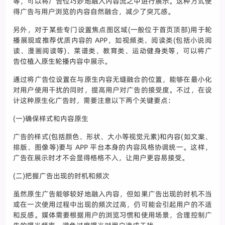
等，可以将广告位巧妙地融入内容流之中进行展示。这种方式使
得广告与用户浏览的内容自然融合，减少了突兀感。
另外，对于某些专门设置焦点图区域(一般位于首页顶部)用于轮
播展现或推荐优质内容的 APP，如视频类、阅读类(包括小说阅
读、漫画阅读等)、菜谱类、教育类、运动健身类等，可以将广
告位植入原生轮播内容中展示。
通过将广告位设置在与原生内容无缝融合的位置，能够在最小化
对用户使用干扰的同时，提高用户对广告的接受度。不过，在设
计这种原生化广告时，需要注意以下两个关键要点：
(一)确保样式和内容原生
广告的样式(包括颜色、形状、大小等视觉元素)和内容(如文案、
排版、图像等)要与 APP 平台本身的内容风格协调统一。这样，
广告在展示时才不会显得格格不入，让用户更容易接受。
(二)把握广告出现的时机和频次
虽然原生广告能够较好地融入内容，但如果广告出现的时机不当
或在一次使用过程中出现的频次过高，仍可能会引起用户的不适
和反感。媒体需要根据用户的浏览习惯和使用场景，合理控制广