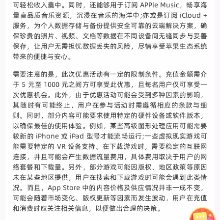
可轻松收入囊中。同时，还能够用于订阅 APPle Music，畅享海
量高品质音乐资源，沉浸在音乐的海洋中;亦或是订阅 iCloud +
服务，为个人数据存储与备份提供安全可靠的云端解决方案，确
保珍贵的照片、视频、文档等数据在不同设备间无缝同步与妥善
保存，让用户无需担忧数据丢失的风险，尽情享受苹果生态系统
带来的便捷与安心。
需要注意的是，此次优惠活动有一定的限制条件。充值金额需介
于 5 元至 1000 元之间方可享受此优惠，且每名用户仅可享受一
次优惠机会。此外，由于优惠活动可能会受到多种因素的影响，
其随时有可能终止，用户在参与活动时需遵循相应的条款与细
则。同时，部分内容可能要求使用特定的硬件设备或软件版本，
以确保最佳的使用体验。例如，某些高级图形处理应用可能需要
较新的 iPhone 或 iPad 型号才能流畅运行;一些虚拟现实游戏可
能需要特定的 VR 设备支持。在下载游戏时，需要稳定的互联网
连接，并且可能会产生数据流量费用，具体费用取决于用户的网
络套餐和下载量。另外，部分游戏可能因版权、地区政策等原因
未在某些地区提供，用户在搜索和下载游戏时可能会遇到此类情
况。而且，App Store 中的内容价格及供应情况并非一成不变，
可能会随着市场变化、版权更新等因素而发生波动，用户在充值
和消费时应关注相关信息，以便做出合理的决策。