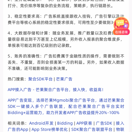
打分、竞价排序等复杂的业务流程，策略多，执行链路长。
3、稳定性要求高：广告系统直接跟收入挂钩，广告引擎以及计
费平台等核心系统的稳定性要求很高，可用性至少要做到3个9。
4、大数据存储和计算：随业务发展，推广数量以及扣费订单数
量很容易达到干万甚至上亿规模，另外收入报表的聚合维度多，
单报表可能达到百亿级别的记录数。
5、账务的准确性：广告扣费属于金融性质的操作，需要做到不
丢失、不重复，否则会损害某一方的利益。另外，如果收入数据
不准确，还可能影响到业务决策。
热门搜索：
聚合SDK平台
|
芒果广告
APP接入广告 - 芒果聚合广告平台，接入快，收益高！
APP广告变现，选择芒果Mgmobi聚合广告平台，通过芒果聚合
SDK一键接入多个广告联盟，配合芒果聚合广告平台实时
Bidding+运营能力，助力开发者APP广告收益提升20%-100%
相关词条：
Android开发
|
Bidding
|
APP获客
|
广告SDK
|
接入
广告的App
|
App Store榜单优化
|
SDK聚合广告联盟平台
|
物联