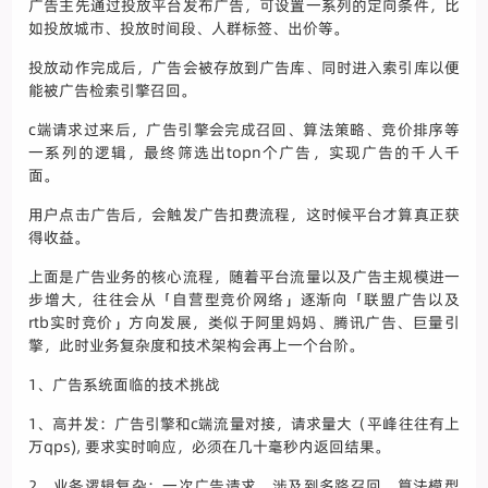
广告主先通过投放平台发布广告，可设置一系列的定向条件，比
如投放城市、投放时间段、人群标签、出价等。
投放动作完成后，广告会被存放到广告库、同时进入索引库以便
能被广告检索引擎召回。
c端请求过来后，广告引擎会完成召回、算法策略、竞价排序等
一系列的逻辑，最终筛选出topn个广告，实现广告的千人千
面。
用户点击广告后，会触发广告扣费流程，这时候平台才算真正获
得收益。
上面是广告业务的核心流程，随着平台流量以及广告主规模进一
步增大，往往会从「自营型竞价网络」逐渐向「联盟广告以及
rtb实时竞价」方向发展，类似于阿里妈妈、腾讯广告、巨量引
擎，此时业务复杂度和技术架构会再上一个台阶。
1、广告系统面临的技术挑战
1、高并发：广告引擎和c端流量对接，请求量大（平峰往往有上
万qps), 要求实时响应，必须在几十毫秒内返回结果。
2、业务逻辑复杂：一次广告请求，涉及到多路召回、算法模型