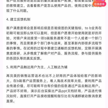
客户驻点服务还是后面的重点渠道客户拓展，都需要加强和客户
的客情建立，去看看客户是怎么使用产品的，使用过程中即时出
现了什么问题。
4. 建立反馈机制
客户满意度将会是影响后续是否能续签的关键指标，to b业务在
初期可能没那么快可以盈利，但是客户愿意开始使用就是好的开
始，对客户来说接受一项b端服务通常不是一个人或者一个部门
的事情，而且需要多个部门参与进来，甚至革新内部很多流程节
奏的事情。在试用的过程中要建立通畅的反馈机制，定期开展满
意度调研，从多维度了解客户对产品、服务流程、参与提供服务
的各团队等的真实反馈。
5. 利用产品触达用户为主，人工触达为辅
再完美的销售运营话术也比不上好用的产品体验给客户的影响
大，在b端客户运营服务上，堆人海战术效率太低，要利用产品
去传递价值，尽可能将平台有价值的信息通过产品去触达用户。
产品好不好用，演示后台实操比产品ppt文档好用，产品迭代情
况如何，直接打开产品接收提醒和指引比在沟通群被动推消息更
直接。