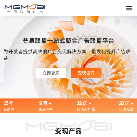
芒果联盟一站式聚合广告联盟平台
为开发者提供高效的广告变现解决方案、最大化提升广告收
益
变现咨询
变现咨询
变现咨询
立即变现
立即变现
立即变现
15
9
+
12
+
20
+
年
万
亿
亿
老品牌
服务APP
日活用户量
日曝光量
变现产品