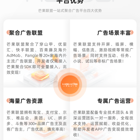
平台优势
芒果联盟一站式聚合广告平台四大优势
聚合广告联盟
广告场景丰富
芒果联盟聚合了穿山甲、优量
芒果联盟支持开屏、插屏、横
汇、快手联盟、百青藤及海外
幅、信息流、激励视频等常规广
AdMob、Pangle等20+家海内外
告场景，同时支持互动、任务、
主流广告联盟，开发者仅需接入
小说、试玩等非标广告场景！
芒果聚合SDK即可全量接入，高
效变现！
海量广告资源
专属广告运营
芒果联盟拥有淘宝、支付宝、京
芒果联盟配备专业技术团队 & 资
东、唯品会、美团、UC、拼多
深运营团队一对一服务，全程技
多、斗鱼等300+品牌广告主及直
术支持、运营赋能、收益优化，
客广告主，广告优质、填充率高!
帮助开发者APP广告变现提效增
收！