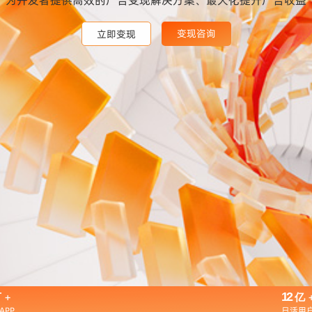
变现咨询
变现咨询
变现咨询
立即变现
立即变现
立即变现
+
12
万
亿
APP
日活用