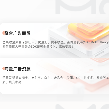
聚合广告联盟
芒果联盟聚合了穿山甲、优量汇、快手联盟、百青藤及海外AdMob、Pang
者仅需接入芒果聚合SDK即可全量接入，高效变现！
海量广告资源
芒果联盟拥有淘宝、支付宝、京东、唯品会、美团、UC、拼多多、斗鱼等3
质、填充率高!