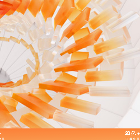
+
20
+
亿
户量
日曝光量