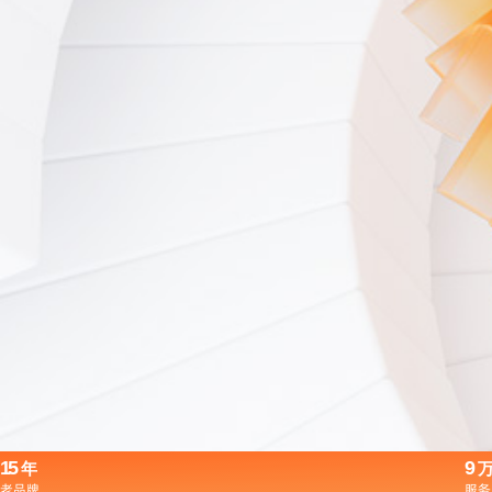
15
9
年
老品牌
服务