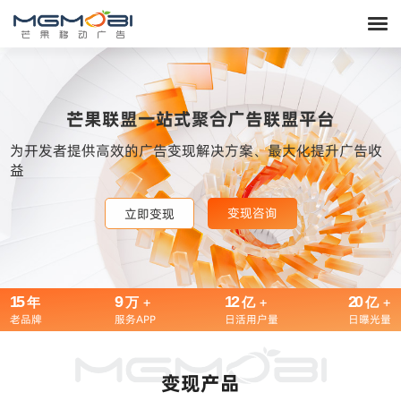
芒果联盟一站式聚合广告联盟平台
为开发者提供高效的广告变现解决方案、最大化提升广告收
益
变现咨询
变现咨询
变现咨询
立即变现
立即变现
立即变现
15
9
+
12
+
20
+
年
万
亿
亿
老品牌
服务APP
日活用户量
日曝光量
变现产品