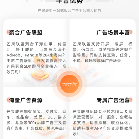
平台优势
芒果联盟一站式聚合广告平台四大优势
聚合广告联盟
广告场景丰富
芒果联盟聚合了穿山甲、优量
芒果联盟支持开屏、插屏、横
汇、快手联盟、百青藤及海外
幅、信息流、激励视频等常规广
AdMob、Pangle等20+家海内外
告场景，同时支持互动、任务、
主流广告联盟，开发者仅需接入
小说、试玩等非标广告场景！
芒果聚合SDK即可全量接入，高
效变现！
海量广告资源
专属广告运营
芒果联盟拥有淘宝、支付宝、京
芒果联盟配备专业技术团队 & 资
东、唯品会、美团、UC、拼多
深运营团队一对一服务，全程技
多、斗鱼等300+品牌广告主及直
术支持、运营赋能、收益优化，
客广告主，广告优质、填充率高!
帮助开发者APP广告变现提效增
收！