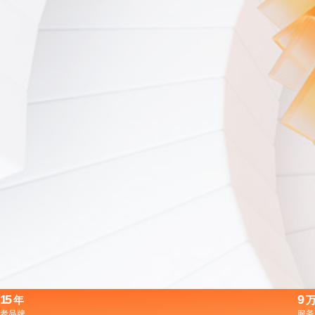
15
9
年
老品牌
服务