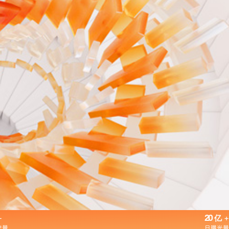
+
20
+
亿
户量
日曝光量