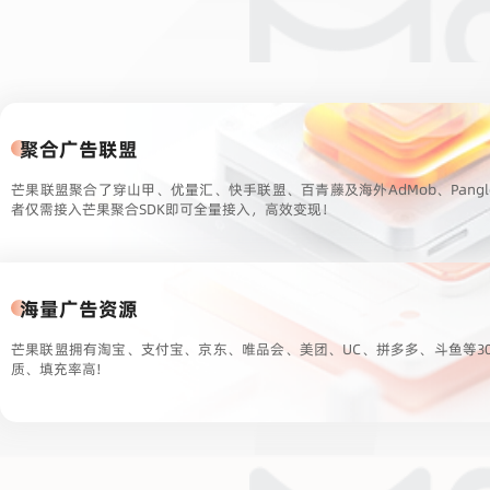
聚合广告联盟
芒果联盟聚合了穿山甲、优量汇、快手联盟、百青藤及海外AdMob、Pang
者仅需接入芒果聚合SDK即可全量接入，高效变现！
海量广告资源
芒果联盟拥有淘宝、支付宝、京东、唯品会、美团、UC、拼多多、斗鱼等3
质、填充率高!