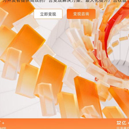
变现咨询
变现咨询
变现咨询
立即变现
立即变现
立即变现
+
12
万
亿
APP
日活用