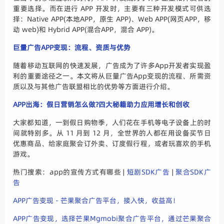
重要选择。而在进行 APP 开发时，主要有三种开发模式可供选
择：Native APP(本地APP，原生 APP)、Web APP(网页APP，移
动 web)和 Hybrid APP(混合APP，混合 APP)。
巨量广告APP变现：流程、资质与优势
随着移动互联网的快速发展，广告成为了许多App开发者实现盈
利的重要途径之一。本文将从巨量广告App变现的流程、所需资
质以及与其他广告联盟相比的优势等方面进行介绍。
APP出海：假日营销怎么做?四大秘籍助力应用增长和创收
大家都知道，一到假日购物季，人们花在手机等电子设备上的时
间就特别多。从 11 月到 12 月，全世界的人都在用设备买节日
优惠商品、给家庭聚会订外卖、订度假行程，或者玩喜欢的手机
游戏。
热门搜索：app的宣传方式有哪些 |
短剧SDK广告
|
聚合SDK广
告
APP广告变现 - 芒果聚合广告平台，接入快，收益高！
APP广告变现，选择芒果Mgmobi聚合广告平台，通过芒果聚合