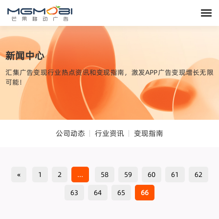
新闻中心
汇集广告变现行业热点资讯和变现指南，激发APP广告变现增长无限
可能！
公司动态
行业资讯
变现指南
«
1
2
...
58
59
60
61
62
63
64
65
66