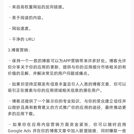
・来自高权重网站的反向链接。
・易于阅读的内容。
・网站速度。
・干净的 URL!
3.博客营销：
・保持一个一致的博客可以为APP营销带来许多好处。博客允许
你分享关于你的应用的更新，提供与你的应用细分市场相关的有
价值的见解，并解决常见的用户问题或痛点。
・如果你坚持定期发布信息丰富且引人入胜的博客文章，你可以
吸引正在搜索与你的应用领域相关信息的潜在用户。
・博客还提供了一个展示你的专业知识、与你的受众建立信任并
以微妙且具有教育意义的方式推广你的应用的途径，最终推动更
多的应用下载。
・如果你在应用内容营销方面资金紧张，你可以随时启用
Google Ads 并在你的博客文章中加入联盟链接，同时赚取一些