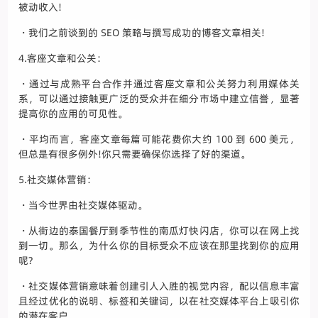
被动收入!
・我们之前谈到的 SEO 策略与撰写成功的博客文章相关!
4.客座文章和公关：
・通过与成熟平台合作并通过客座文章和公关努力利用媒体关
系，可以通过接触更广泛的受众并在细分市场中建立信誉，显著
提高你的应用的可见性。
・平均而言，客座文章每篇可能花费你大约 100 到 600 美元，
但总是有很多例外!你只需要确保你选择了好的渠道。
5.社交媒体营销：
・当今世界由社交媒体驱动。
・从街边的泰国餐厅到季节性的南瓜灯快闪店，你可以在网上找
到一切。那么，为什么你的目标受众不应该在那里找到你的应用
呢?
・社交媒体营销意味着创建引人入胜的视觉内容，配以信息丰富
且经过优化的说明、标签和关键词，以在社交媒体平台上吸引你
的潜在客户。