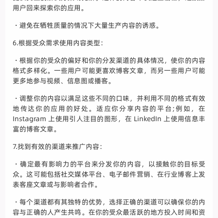
用户回来探索你的应用。
・避免在牺牲质量的情况下大量生产内容的诱惑。
6.根据受众需求使用内容类型：
・根据你的受众的偏好和你的分发渠道的具体情况，使你的内容
格式多样化。一些用户可能更喜欢博客文章，而另一些用户可能
更多地参与视频、信息图或播客。
・调整你的内容以满足这些不同的口味，并利用不同的格式有效
地传达你的应用的好处。适应你分享内容的平台;例如，在
Instagram 上使用引人注目的图形，在 LinkedIn 上使用信息丰
富的博客文章。
7.找到有效的渠道来推广内容：
・确定最有影响力的平台来分发你的内容，以接触你的目标受
众。这可能包括社交媒体平台、电子邮件营销、在行业博客上发
表客座文章或与影响者合作。
・每个渠道都有其独特的优势，选择正确的渠道可以确保你的内
容与正确的人产生共鸣。在你的受众最活跃的地方投入时间和资