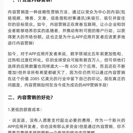
内容营销是一种战略性营销方法，通过以受众为中心的内容(包
括视频、博客、文章、信息图和时事通讯)来吸引、吸引并留住
你的目标受众。如今，内容营销正在席卷互联网，让小企业和创
业者能够培养忠实的追随者，并推动有利可图的客户行动，以获
得更大的市场份额。这也正是为什么APP应用开发者应该更多地
进行内容营销!
如今，对于APP应用开发者来说，数字领域比五年前更加饱和、
过热和过度杠杆化。你的全球受众可能有数百万人，但可供他们
选择的应用数量也同样庞大――有 650 万个应用，而且还在不断
增加!但并非所有希望都破灭了，因为你仍然可以通过内容营销
在这个价值 2085 亿美元的行业中留下自己的印记。现在真正的
问题是，内容营销如何在当今成为成功的APP营销手段!
二、内容营销的好处?
1.更低的获客成本：
・说实话，没有人愿意支付超出必要的费用，作为一个新兴的
APP应用开发者，你也没有那么多资金!但是通过内容营销，你不
需要花费很多就能拥有一个有效的移动内容策略。