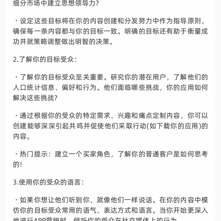
细分市场中建立思想领导力?
・设定这些目标将在你的内容创建和分发努力中作为指导原则，
确保每一条内容都与你的目标一致。明确的目标还有助于衡量成
功并就策略调整做出明智的决策。
2.了解你的目标受众：
・了解你的目标受众至关重要。研究你的潜在用户，了解他们的
人口统计信息、偏好和行为。他们面临哪些挑战，你的应用如何
解决这些挑战?
・通过根据你的受众的特定需求、兴趣和痛点定制内容，你可以
创建能够深深引起共鸣并促使他们采取行动(如下载你的应用)的
内容。
・热门提示：建立一个买家角色，了解你的普通客户是如何思考
的!
3.使用你的受众的语言：
・如果你想让他们听到你，就像他们一样说话。在你的内容中模
仿你的目标受众常用的语气、表达方式和语言。当你开始更深入
地进行APP营销时，倾听你的受众在社交媒体上的行为。