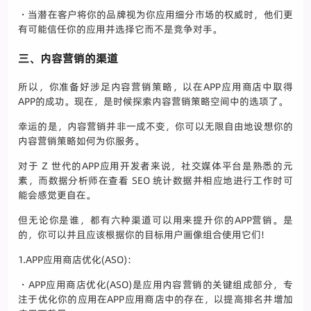
・当潜在客户将你的品牌视为你应用细分市场的权威时，他们更
有可能信任你的应用并选择它而不是竞争对手。
三、内容营销的渠道
所以，你准备好涉足内容营销策略，以在APP应用商店中取得
APP的成功。现在，是时候探索内容营销策略空间中的选项了。
幸运的是，内容营销并非一成不变，你可以无限自由地设想你的
内容营销策略如何为你服务。
对于 Z 世代的APP应用开发者来说，社交媒体平台是熟悉的元
素，而数据分析师在查看 SEO 统计数据并相应地进行工作时可
能会感觉更自在。
但无论你是谁，都有六种渠道可以用来提升你的APP营销。是
的，你可以并且应该根据你的目标用户画像组合使用它们!
1.APP应用商店优化(ASO)：
・APP应用商店优化(ASO)是应用内容营销的关键组成部分，专
注于优化你的应用在APP应用商店中的存在，以提高排名并增加