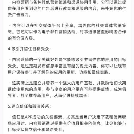
・内容营销与各种其他营销策略和渠道协同作用。它可以通过提
供在用户看到你的广告后进行教育和说服的内容，来补充你的付
费广告努力。
・内容可以在社交媒体平台上分享，增强你的社交媒体营销策
略。它还可以作为电子邮件营销活动、时事通讯甚至影响者合作
的有价值内容。
4.吸引并留住目标受众：
・内容营销的一个关键好处是它能够吸引并留住你的应用的目标
受众。通过定期发布信息丰富且有趣的视觉内容，你可以让现有
用户保持参与并了解你的应用的更新、功能和最佳实践。
・这实际上是建立并培养一个强大的用户基础，并鼓励他们长期
继续使用你的应用。参与度高的用户更有可能提供反馈、成为倡
导者，甚至推荐新用户，从而促进持续增长!
5.建立信任和融洽关系：
・信任是APP成功的关键要素，尤其是当用户决定下载和使用哪
些应用时。内容营销通过提供有价值且相关的信息，让你能够与
目标受众建立信任和融洽关系。