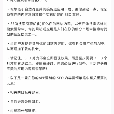
2.网站搜索引擎优化(SEO) ：
・你想吸引自然流量并间接促进应用下载。要做到这一点，你必
须在你的内容营销策略中实施明智的 SEO 策略。
・SEO(搜索引擎优化)优化你的网站内容，以便在像谷歌这样的
搜索引擎中，你的网站或应用是人们在你的细分市场中搜索时找
到的顶级结果之一。
・当用户发现并参与你的网站内容时，你有机会推广你的APP，
从而增加下载的机会。
・请记住，SEO 努力不会立即显现效果，而是至少需要 2 ・3 个
月才能看到结果。即使在那时，你也必须进行调整，直到你获得
完美的应用内容营销策略!
・以下是一些在你的APP营销的 SEO 内容营销策略中至关重要的
元素：
・相关的目标关键词。
・自然语言处理词汇。
・内部和外部链接。