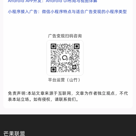
Android APP开发：Android UI布局与视图详解
小程序接入广告：微信小程序特点与适合广告变现的小程序类型
广告变现扫码咨询
平台运营（山竹）
免责声明:本站文章来源于互联网，文章为作者独立观点，不代
表本站立场。如有侵权，请联系我们。
芒果联盟