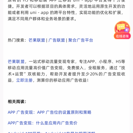
原有的 H5 和移动端 APP 迁移到 uni - app 平台变得十分便
捷。开发者可以根据项目的具体需求，灵活地运用原生开发的功
能或者利用 uni - app 的跨平台特性，实现功能的优化和扩展，
满足不同用户群体和业务场景的要求。
热门搜索：
芒果联盟
|
广告联盟
|
聚合广告平台
芒果联盟
，一站式移动流量变现专家，专注APP、小程序、H5等
移动应用流量高价值广告变现，免费接入，全程服务，通过“技
术+运营”双核能力，帮助开发者提升至少20%的广告变现收
益，
立即注册
，测算你的移动应用广告收益！
相关阅读：
APP 广告变现：APP 广告位的设置原则和策略
APP广告变现：什么是应用内广告竞价