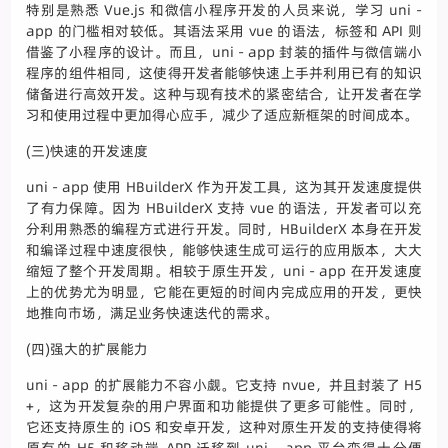
特别是熟悉 Vue.js 和微信小程序开发的人员来说，学习 uni -
app 的门槛相对较低。其语法采用 vue 的语法，标签和 API 则
借鉴了小程序的设计。而且，uni - app 封装的插件与微信端小
程序的组件相同，这使得开发者能够快速上手并利用已有的知识
储备进行高效开发。这种与现有技术的紧密结合，让开发者在学
习和使用过程中更加得心应手，减少了适应新框架的时间成本。
(三)快速的开发速度
uni - app 使用 HBuilderX 作为开发工具，这为其开发速度提供
了有力保障。因为 HBuilderX 支持 vue 的语法，开发者可以充
分利用熟悉的编程方式进行开发。同时，HBuilderX 本身在开发
和编译过程中速度很快，能够快速生成可运行的应用版本，大大
缩短了整个开发周期。相较于原生开发，uni - app 在开发速度
上的优势尤为明显，它能在更短的时间内完成应用的开发，更快
地推向市场，满足业务快速迭代的需求。
(四)强大的扩展能力
uni - app 的扩展能力不容小觑。它支持 nvue，并且封装了 H5
+，这为开发复杂的用户界面和功能提供了更多可能性。同时，
它还支持原生的 iOS 和安卓开发，这种对原生开发的支持使得将