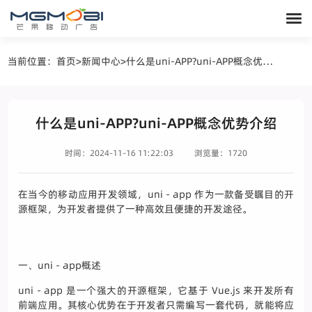
当前位置：
首页
>
新闻中心
>
什么是uni-APP?uni-APP概念优势介绍
什么是uni-APP?uni-APP概念优势介绍
时间：2024-11-16 11:22:03
浏览量：1720
在当今的移动应用开发领域，uni - app 作为一款备受瞩目的开
源框架，为开发者提供了一种高效且便捷的开发途径。
一、uni - app概述
uni - app 是一个强大的开源框架，它基于 Vue.js 来开发所有
前端应用。其核心优势在于开发者只需编写一套代码，就能将应