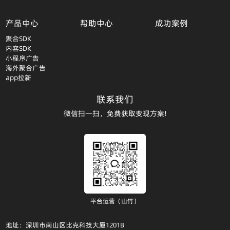
产品中心
帮助中心
成功案例
聚合SDK
内容SDK
小程序广告
海外聚合广告
app拉新
联系我们
微信扫一扫，免费获取变现方案!
平台运营（山竹）
地址：深圳市南山区比克科技大厦1201B