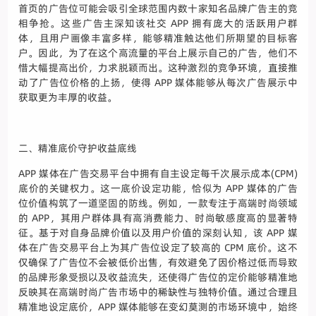
首页的广告位可能会吸引全球范围内数十家知名品牌广告主的竞
相争抢。这些广告主深知该社交 APP 拥有庞大的活跃用户群
体，且用户画像丰富多样，能够精准触达他们所期望的目标客
户。因此，为了在这个高流量的平台上展示自己的广告，他们不
惜大幅提高出价，力求脱颖而出。这种激烈的竞争环境，直接推
动了广告位价格的上扬，使得 APP 媒体能够从每次广告展示中
获取更为丰厚的收益。
二、精准底价守护收益底线
APP 媒体在广告交易平台中拥有自主设定每千次展示成本(CPM)
底价的关键权力。这一底价设定功能，恰似为 APP 媒体的广告
位价值构筑了一道坚固的防线。例如，一款专注于高端时尚领域
的 APP，其用户群体具有高消费能力、时尚敏感度高的显著特
征。基于对自身品牌价值以及用户价值的深刻认知，该 APP 媒
体在广告交易平台上为其广告位设定了较高的 CPM 底价。这不
仅确保了广告位不会被低价出售，有效避免了因价格过低而导致
的品牌形象受损以及收益流失，还使得广告位的定价能够精准地
反映其在高端时尚广告市场中的稀缺性与独特价值。通过合理且
精准地设定底价，APP 媒体能够在变幻莫测的市场环境中，始终