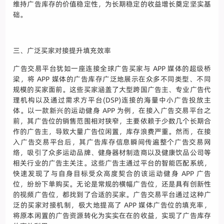
维持广告库存的价值稳定性，为长期稳定的收益增长奠定坚实基
础。
三、广泛买家对接提升填充效率
广告交易平台犹如一座连接全球广告买家与 APP 媒体的超级桥
梁，将 APP 媒体的广告库存广泛地展示在众多不同类型、不同
规模的买家面前。这些买家涵盖了大型跨国广告主、专业广告代
理机构以及通过需求方平台(DSP)连接的海量中小广告投放主
体。以一款新兴的运动健身 APP 为例，在接入广告交易平台之
前，其广告位的销售范围相对狭窄，主要依赖于少数几个长期合
作的广告主，导致大量广告位闲置，库存浪费严重。然而，在接
入广告交易平台后，其广告库存信息瞬间传遍整个广告交易网
络，吸引了众多运动品牌、健身器材制造商以及健康饮品公司等
相关行业的广告主关注。这些广告主通过平台的智能匹配系统，
快速发现了与自身目标受众高度契合的该运动健身 APP 广告
位，纷纷下单购买。无论是常规的横幅广告位，还是具有创新性
的视频广告位，都找到了合适的买家。广告交易平台通过这种广
泛的买家对接机制，极大地提高了 APP 媒体广告位的填充率，
将原本闲置的广告资源转化为实实在在的收益，实现了广告库存