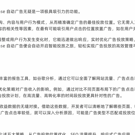
se 自动广告无疑是一项极具吸引力的功能。
站的结构、内容与用户行为模式，从而精准确定广告的最佳投放位置。它无需
览内容的相关性等因素，在最有可能吸引用户点击的位置放置广告，如在用
调整或用户行为发生变化时，它能迅速做出响应，实时优化广告投放策略
nse 自动广告便会自动开启智能投放之旅，轻松实现广告投放的高效管理
提供了丰富的报告工具，如谷歌分析，通过它可以全面了解网站流量、广告点
不同优化策略对广告收入的影响。例如，通过对比不同页面布局下的广告点
告投放计划，在高流量、高转化率的时间段投放更具针对性的广告。
与广告收益数据的无缝对接。借助这些数据，开发者可以清晰地了解哪些页
但广告点击率较低，就可以深入分析原因，可能是广告类型不匹配或投放
能巧妙运用上述五大策略，从广告投放位置优化、SEO 流量提升、响应式广告