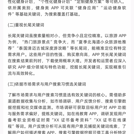
性化健身计划，“个性化健身计划”“定制健身方案”等可纳入。
依所属类别，健身类 APP 可关联“健身应用”“运动健身软
件”等基础关键词，为搜索覆盖打基础。
(二)重视长尾关键词
长尾关键词虽搜索量相对小，但竞争小且定位精准。以旅游 APP
为例，“热门旅游景点”竞争大，而“夏季北海道小众旅游地推
荐”“泰国清迈古城深度游攻略”等长尾词，能精准定位有特定
需求用户。这些用户目的性强、购买意向高，APP 凭长尾关键词
在搜索结果前列时，下载使用概率大增。开发者和运营者应深入
研究 APP 细分领域与特色功能，挖掘长尾关键词，实现精准引
流与高效转化。
(三)依据市场需求与用户搜索习惯选关键词
了解市场需求与用户搜索习惯是选有效关键词的核心。需借助多
渠道数据收集与分析，如市场调研、用户反馈分析、搜索引擎数
据挖掘和社交媒体监测。市场调研可获取目标用户对 APP 功能
与服务需求偏好，提炼关键词。如在线教育 APP，调研发现用户
备考职业资格证时需“XX 证书备考资料”“XX 证书在线课
程”等词。用户反馈分析可从现有用户意见捕捉关键词线索，了
解用户如何描述搜索 APP。搜索引擎数据挖掘可借工具分析特定