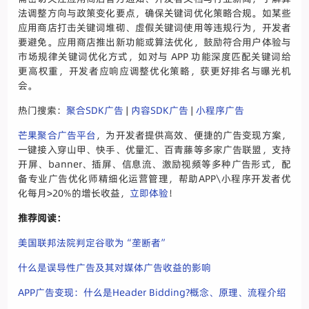
法调整方向与政策变化要点，确保关键词优化策略合规。如某些
应用商店打击关键词堆砌、虚假关键词使用等违规行为，开发者
要避免。应用商店推出新功能或算法优化，鼓励符合用户体验与
市场规律关键词优化方式，如对与 APP 功能深度匹配关键词给
更高权重，开发者应响应调整优化策略，获更好排名与曝光机
会。
热门搜索：
聚合SDK广告
|
内容SDK广告
|
小程序广告
芒果聚合广告平台
，为开发者提供高效、便捷的广告变现方案，
一键接入穿山甲、快手、优量汇、百青藤等多家广告联盟，支持
开屏、banner、插屏、信息流、激励视频等多种广告形式，配
备专业广告优化师精细化运营管理，帮助APP\小程序开发者优
化每月>20%的增长收益，
立即体验
！
推荐阅读：
美国联邦法院判定谷歌为“垄断者”
什么是误导性广告及其对媒体广告收益的影响
APP广告变现：什么是Header Bidding?概念、原理、流程介绍