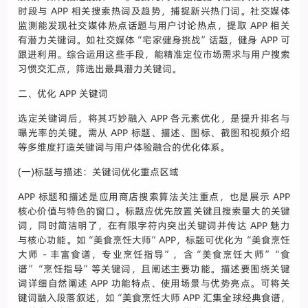
时段与 APP 相关搜索热词及趋势，捕捉新兴热门词。社交媒体
监测能发现社交媒体热点话题与用户讨论热点，提取 APP 相关
有潜力关键词。如社交媒体“宅家健身挑战”话题，健身 APP 可
跟进利用。综合运用这些手段，能精准定位市场需求与用户搜索
习惯交汇点，筛选出最具潜力关键词。
二、优化 APP 关键词
选定关键词后，将其巧妙融入 APP 各元素优化，是提升排名与
曝光率的关键。需从 APP 标题、描述、图标、截图和视频介绍
等多维度打造关键词与用户体验融合的优化体系。
(一)标题与描述：关键词优化重点区域
APP 标题和描述是应用商店搜索算法关注重点，也是展示 APP
核心价值与特色的窗口。标题应优先放置关键且搜索量大的关键
词，同时简洁明了，在有限字符内突出关键词并传达 APP 魅力
与核心功能。如“美食烹饪大师”APP，标题可优化为“美食烹饪
大师 - 丰富食谱，专业烹饪指导”，含“美食烹饪大师”“食
谱”“烹饪指导”等关键词，且阐述主要功能。描述要围绕关键
词详细自然阐述 APP 功能特点、使用场景与优势亮点。可将关
键词融入段落叙述，如“美食烹饪大师 APP 汇集全球经典食谱，