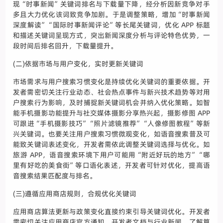
现“时事新闻”关键词排名与下载量下降，经分析因新竞争对手
多且大力优化该词致竞争加剧。于是调整策略，增加“时事新闻
深度解读”“国际时事新闻评论”等长尾关键词，优化 APP 标题
和描述关键词呈现方式，突出新闻深度分析与评论特色优势，一
段时间后排名回升，下载量提升。
(二)依据市场与用户变化，实时更新关键词
市场需求与用户搜索习惯变化是持续优化关键词的重要依据。开
发者需密切关注行业动态、社会热点事件与新兴技术趋势等对用
户搜索行为影响，及时捕捉新关键词机会并纳入优化策略。如智
能手机摄影功能提升与社交媒体摄影分享热兴起，摄影修图 APP
可跟进“手机摄影技巧”“照片滤镜推荐”“人像修图教程”等新
兴关键词。也要关注用户搜索习惯微观变化，如语音搜索普及可
能致关键词表述变化，开发者需依此调整关键词选择与优化。如
旅游 APP，语音搜索环境下用户可能用“附近好玩的地方”“哪
里有好吃的美食街”等口语化表述，开发者可针对优化，提高语
音搜索结果匹配度与排名。
(三)遵循应用商店规则，合规优化关键词
应用商店算法更新与政策变化直接约束引导关键词优化。开发者
需密切关注应用商店官方通知、开发者文档与行业新闻，了解算