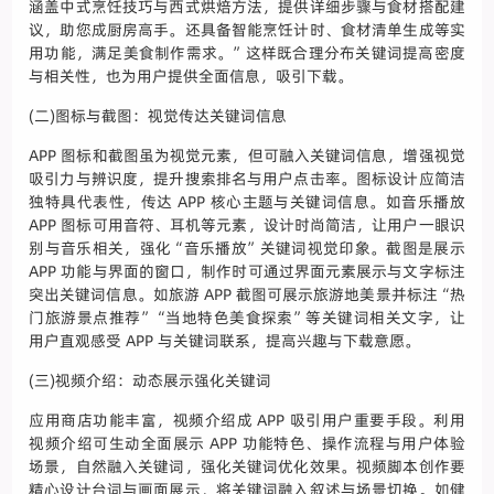
涵盖中式烹饪技巧与西式烘焙方法，提供详细步骤与食材搭配建
议，助您成厨房高手。还具备智能烹饪计时、食材清单生成等实
用功能，满足美食制作需求。”这样既合理分布关键词提高密度
与相关性，也为用户提供全面信息，吸引下载。
(二)图标与截图：视觉传达关键词信息
APP 图标和截图虽为视觉元素，但可融入关键词信息，增强视觉
吸引力与辨识度，提升搜索排名与用户点击率。图标设计应简洁
独特具代表性，传达 APP 核心主题与关键词信息。如音乐播放
APP 图标可用音符、耳机等元素，设计时尚简洁，让用户一眼识
别与音乐相关，强化“音乐播放”关键词视觉印象。截图是展示
APP 功能与界面的窗口，制作时可通过界面元素展示与文字标注
突出关键词信息。如旅游 APP 截图可展示旅游地美景并标注“热
门旅游景点推荐”“当地特色美食探索”等关键词相关文字，让
用户直观感受 APP 与关键词联系，提高兴趣与下载意愿。
(三)视频介绍：动态展示强化关键词
应用商店功能丰富，视频介绍成 APP 吸引用户重要手段。利用
视频介绍可生动全面展示 APP 功能特色、操作流程与用户体验
场景，自然融入关键词，强化关键词优化效果。视频脚本创作要
精心设计台词与画面展示，将关键词融入叙述与场景切换。如健