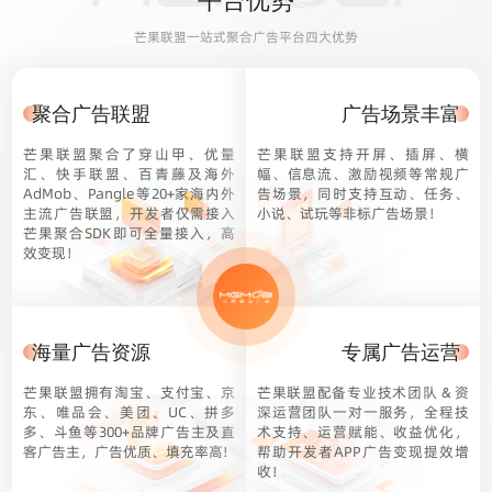
平台优势
芒果联盟一站式聚合广告平台四大优势
聚合广告联盟
广告场景丰富
芒果联盟聚合了穿山甲、优量
芒果联盟支持开屏、插屏、横
汇、快手联盟、百青藤及海外
幅、信息流、激励视频等常规广
AdMob、Pangle等20+家海内外
告场景，同时支持互动、任务、
主流广告联盟，开发者仅需接入
小说、试玩等非标广告场景！
芒果聚合SDK即可全量接入，高
效变现！
海量广告资源
专属广告运营
芒果联盟拥有淘宝、支付宝、京
芒果联盟配备专业技术团队 & 资
东、唯品会、美团、UC、拼多
深运营团队一对一服务，全程技
多、斗鱼等300+品牌广告主及直
术支持、运营赋能、收益优化，
客广告主，广告优质、填充率高!
帮助开发者APP广告变现提效增
收！