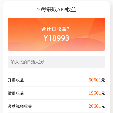
10秒获取APP收益
合计日收益？
¥
18993
60601
开屏收益
元
19601
插屏收益
元
20601
激励视频收益
元