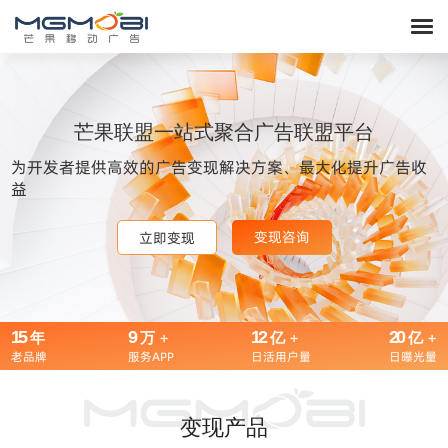
芒果联盟一站式聚合广告联盟平台
为开发者提供高效的广告变现解决方案、最大化提升广告收
益
变现咨询
变现咨询
变现咨询
立即变现
立即变现
立即变现
15
9
+
12
+
20
+
年
万
亿
亿
老品牌
服务APP
日活用户量
日曝光量
变现产品