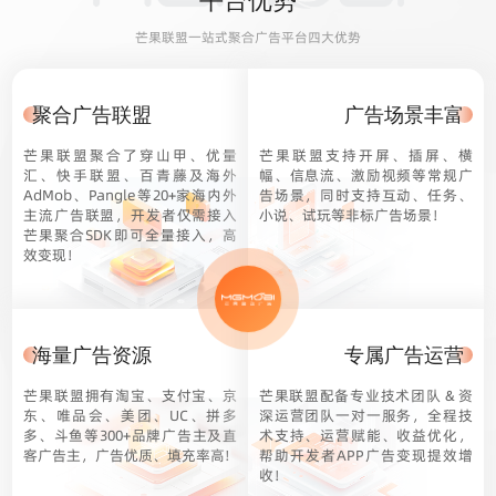
平台优势
芒果联盟一站式聚合广告平台四大优势
聚合广告联盟
广告场景丰富
芒果联盟聚合了穿山甲、优量
芒果联盟支持开屏、插屏、横
汇、快手联盟、百青藤及海外
幅、信息流、激励视频等常规广
AdMob、Pangle等20+家海内外
告场景，同时支持互动、任务、
主流广告联盟，开发者仅需接入
小说、试玩等非标广告场景！
芒果聚合SDK即可全量接入，高
效变现！
海量广告资源
专属广告运营
芒果联盟拥有淘宝、支付宝、京
芒果联盟配备专业技术团队 & 资
东、唯品会、美团、UC、拼多
深运营团队一对一服务，全程技
多、斗鱼等300+品牌广告主及直
术支持、运营赋能、收益优化，
客广告主，广告优质、填充率高!
帮助开发者APP广告变现提效增
收！