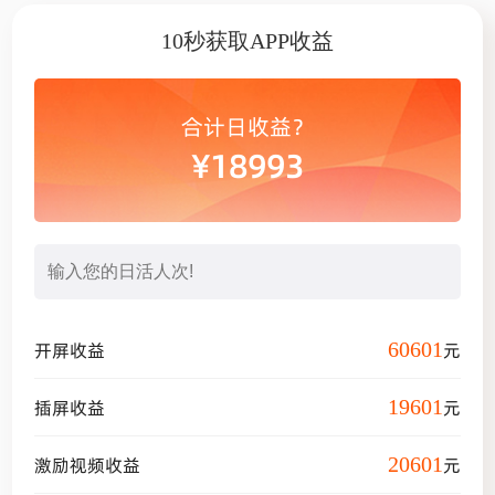
10秒获取APP收益
合计日收益？
¥
18993
60601
开屏收益
元
19601
插屏收益
元
20601
激励视频收益
元