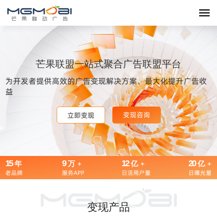
芒果联盟一站式聚合广告联盟平台
为开发者提供高效的广告变现解决方案、最大化提升广告收
益
变现咨询
变现咨询
变现咨询
立即变现
立即变现
立即变现
15
9
+
12
+
20
+
年
万
亿
亿
老品牌
服务APP
日活用户量
日曝光量
变现产品